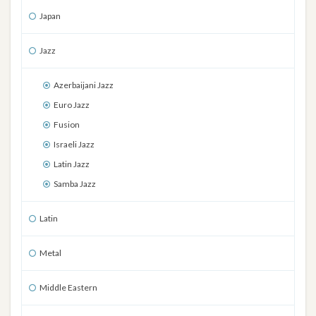
Japan
Jazz
Azerbaijani Jazz
Euro Jazz
Fusion
Israeli Jazz
Latin Jazz
Samba Jazz
Latin
Metal
Middle Eastern