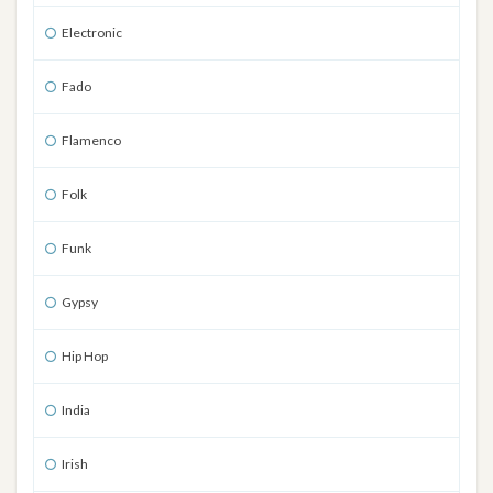
Electronic
Fado
Flamenco
Folk
Funk
Gypsy
Hip Hop
India
Irish