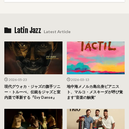
Latin Jazz
Latest Article
2026-05-23
2026-03-13
現代グウォカ・ジャズの旗手ソニ
地中海メノルカ島出身ピアニス
ー・トルーぺ、伝統をジャズと室
ト、マルコ・メスキーダが呼び覚
内楽で革新する『Evy Danse』
ます“音楽の触覚”