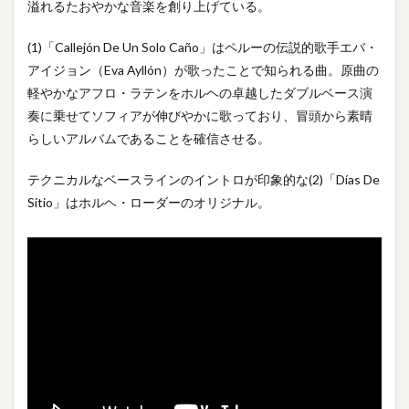
溢れるたおやかな音楽を創り上げている。
(1)「Callejón De Un Solo Caño」はペルーの伝説的歌手エバ・
アイジョン（Eva Ayllón）が歌ったことで知られる曲。原曲の
軽やかなアフロ・ラテンをホルヘの卓越したダブルベース演
奏に乗せてソフィアが伸びやかに歌っており、冒頭から素晴
らしいアルバムであることを確信させる。
テクニカルなベースラインのイントロが印象的な(2)「Días De
Sitio」はホルヘ・ローダーのオリジナル。