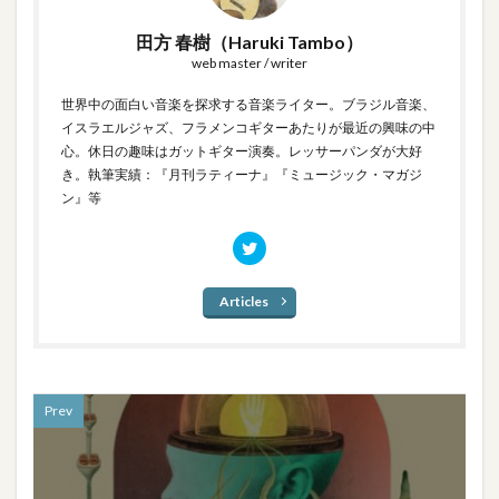
田方 春樹（Haruki Tambo）
web master / writer
世界中の面白い音楽を探求する音楽ライター。ブラジル音楽、
イスラエルジャズ、フラメンコギターあたりが最近の興味の中
心。休日の趣味はガットギター演奏。レッサーパンダが大好
き。執筆実績：『月刊ラティーナ』『ミュージック・マガジ
ン』等
Articles
Prev