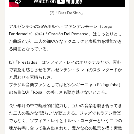
(2)「Días De Sitio」
アルゼンチンのSSWホルヘ・ファンデルモーレ（Jorge
Fandermole）の(4)「Oración Del Remanso」はしっとりとし
た曲調だが、二人の細やかなテクニックと表現力を堪能でき
る楽曲となっている。
(5)「Prestados」はソフィア・レイのオリジナルだが、素朴
で哀愁を感じさせるアルゼンチン・タンゴのスタンダードか
と思わせる素晴らしさ。
ブラジル音楽ファンとしてはピシンギーニャ（Pixinguinha）
の名曲(10)「Rosa」の美しさも聴き逃せないところ。
長い年月の中で断続的に協力し、互いの音楽を磨き合ってき
た二人の温かな“語らい”が聴こえる。ジャズでもラテン音楽
でもなく、ソフィア・レイとホルヘ・ローダーという二つの
魂が共鳴し合って生み出された、豊かな心の風景を描く素敵