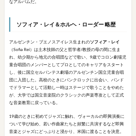
なアルバムだ。
ソフィア・レイ＆ホルヘ・ローダー 略歴
アルゼンチン・ブエノスアイレス生まれの
ソフィア・レイ
（Sofia Rei）は土木技師の父と哲学者/教授の母の間に生ま
れ、幼少期から地元の合唱団などで歌い、9歳でコロン劇場児
童合唱団のメンバーとしてプロとしてのキャリアをスタート
し、後に国立セルバンテス劇場のアルゼンチン国立児童合唱
団に入団した。高校のときにパンクロックに出会い、バンド
でドラマーとして活動し一時はステージで歌うことをやめた
が、大学では国立音楽院のクラシックの声楽専攻として正式
な音楽教育に戻っている。
19歳のときに初めてジャズに触れ、ヴォーカルの即興演奏に
ついて学び始め、若い作曲家たちと頻繁に共演するなど即興
音楽とジャズにどっぷりと浸かり、米国に渡ることを決意。