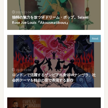
2023-11-04
独特の魅力を放つSFドリーム・ポップ。Salami
Rose Joe Louis『Akousmatikous』
Next
2023-11-06
ロンドンで活躍するザンビア出身SSWナンヴラ、社
会的テーマを独自の音で表現する新作