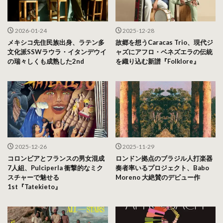
2026-01-24
2025-12-28
メキシコ先住民族出身、ラテン多
故郷を想うCaracas Trio、現代ジ
文化派SSWラウラ・イタンデウイ
ャズにアフロ・ベネズエラの伝統
の瑞々しくも成熟した2nd
を織り込む新譜『Folklore』
2025-12-26
2025-11-29
コロンビアとフランスの男女混成
ロンドン拠点のブラジル人打楽器
7人組、Pulciperla 衝撃的なミク
奏者率いるプロジェクト、Babo
スチャーで魅せる
Moreno 大絶賛のデビュー作
1st『Tatekieto』