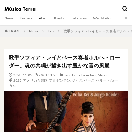
News
Feature
Music
Playlist
Interview
World Map
HOME
Music
Jazz
歌手ソフィア・レイとベース奏者ホルヘ・
歌手ソフィア・レイとベース奏者ホルヘ・ロー
ダー。魂の共鳴が描き出す豊かな音の風景
2023-11-05
2023-11-20
Jazz
,
Latin
,
Latin Jazz
,
Music
2023
,
アメリカ合衆国
,
アルゼンチン
,
ジャズ
,
ベース
,
ペルー
,
ヴォー
カル