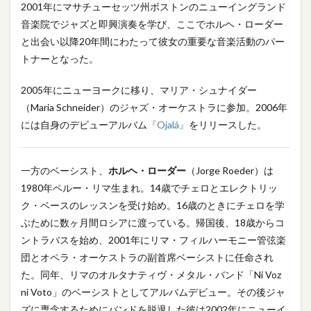
2001年にマサチューセッツ州ボストンのニューイングランド
音楽院でジャズと即興演奏を学び、ここでホルヘ・ローダー
と出会い以降20年間にわたって彼女の重要な音楽活動のパー
トナーとなった。
2005年にニューヨークに移り、マリア・シュナイダー
（Maria Schneider）のジャズ・オーケストラに参加。2006年
には自身のデビューアルバム
『Ojalá』
をリリースした。
一方のベーシスト、
ホルヘ・ローダー
（Jorge Roeder）は
1980年ペルー・リマ生まれ。14歳でチェロとエレクトリッ
ク・ベースのレッスンを受け始め。16歳のときにチェロを学
ぶために数ヶ月間ロシアに渡っている。帰国後、18歳からコ
ントラバスを始め、2001年にリマ・フィルハーモニー管弦楽
団とオペラ・オーケストラの副首席ベーシストに任命され
た。同年、リマのオルタナティヴ・メタル・バンド「Ni Voz
ni Voto」のベーシストとしてアルバムデビュー。その後ジャ
ズに専念するためにバンドを脱退した彼は2002年にニューイ