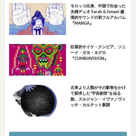
モロッコ出身、中国で出会った
夫婦デュオ Sarah & Ismael 越
境的サウンドの初フルアルバム
『MANGA』
狂喜的サイケ・クンビア、ソニ
ード・ガヨ・ネグロ
『CUMBIAVISION』
古来より人類がその叡智をかけ
て探求した“宇宙創世”を辿る
旅。スルジャン・イヴァノヴィ
ッチ・カルテット新譜