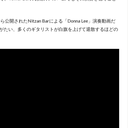
されたNitzan Barによる「Donna Lee」演奏動画だ
がたい、多くのギタリストが白旗を上げて退散するほどの