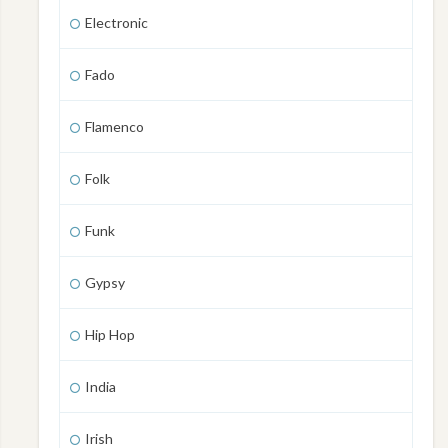
Electronic
Fado
Flamenco
Folk
Funk
Gypsy
Hip Hop
India
Irish