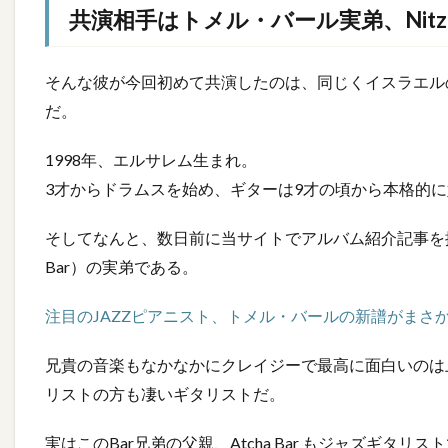
共演相手はトメル・バール実弟、Nitzan
そんな彼が今回初めて共演したのは、同じくイスラエルの若
だ。
1998年、エルサレム生まれ。
3才からドラムスを始め、ギターは9才の頃から本格的
そしてなんと、数日前に当サイトでアルバム紹介記事を掲
Bar）の実弟である。
注目のJAZZピアニスト、トメル・バールの新譜がまさ
兄貴の音楽もなかなかにクレイジーで最高に面白いのは
リストの方も凄いギタリストだ。
実はこのBar兄弟の父親、Atcha Bar もジャズギタリ