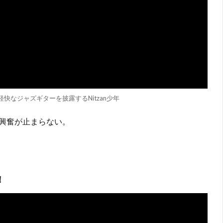
快なジャズギターを披露するNitzan少年
興奮が止まらない。
！