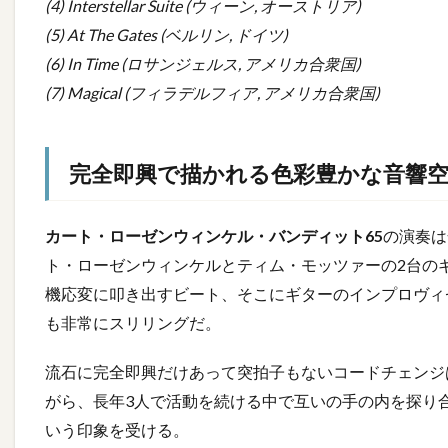
(4) Interstellar Suite (ウィーン, オーストリア)
(5) At The Gates (ベルリン, ドイツ)
(6) In Time (ロサンジェルス, アメリカ合衆国)
(7) Magical (フィラデルフィア, アメリカ合衆国)
完全即興で描かれる色彩豊かな音響
カート・ローゼンウィンケル・バンディット65
の演奏は
ト・ローゼンウィンケルとティム・モッツァーの2台の
機応変に叩き出すビート、そこにギターのインプロヴィ
も非常にスリリングだ。
流石に完全即興だけあって突拍子もないコードチェンジ
がら、長年3人で活動を続ける中で互いの手の内を探り
いう印象を受ける。