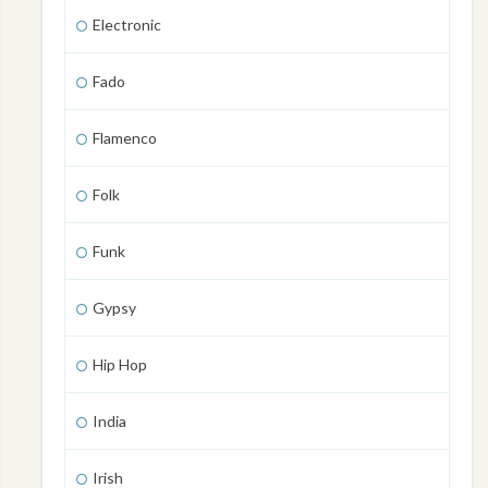
Electronic
Fado
Flamenco
Folk
Funk
Gypsy
Hip Hop
India
Irish