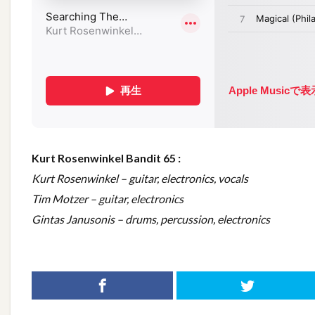
Kurt Rosenwinkel Bandit 65 :
Kurt Rosenwinkel – guitar, electronics, vocals
Tim Motzer – guitar, electronics
Gintas Janusonis – drums, percussion, electronics