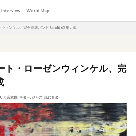
Interview
World Map
ンケル、完全即興バンド Bandit 65 集大成
カート・ローゼンウィンケル、完
成
リカ合衆国
,
ギター
,
ジャズ
,
現代音楽