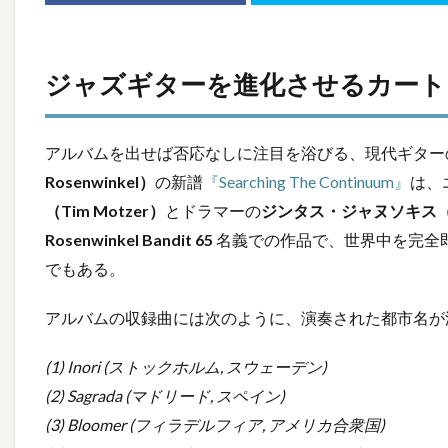
ジャズギターを進化させるカート
アルバムを出せば否応なしに注目を浴びる、現代ギターの
Rosenwinkel）
の新譜
『Searching The Continuum』
は、
（Tim Motzer）
とドラマーの
ジンタス・ジャヌソキス（Gint
Rosenwinkel Bandit 65
名義での作品で、世界中を完全
でもある。
アルバムの収録曲には次のように、演奏された都市名が
(1) Inori (ストックホルム, スウェーデン)
(2) Sagrada (マドリード, スペイン)
(3) Bloomer (フィラデルフィア, アメリカ合衆国)