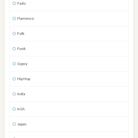
Fado
Flamenco
Folk
Funk
Gypsy
Hip Hop
India
Irish
Japan