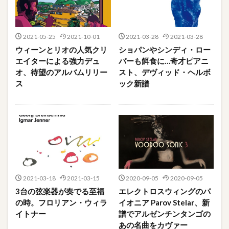
2021-05-25
2021-10-01
2021-03-28
2021-03-28
ウィーンとリオの人気クリ
ショパンやシンディ・ロー
エイターによる強力デュ
パーも餌食に…奇才ピアニ
オ、待望のアルバムリリー
スト、デヴィッド・ヘルボ
ス
ック新譜
2021-03-18
2021-03-15
2020-09-05
2020-09-05
3台の弦楽器が奏でる至福
エレクトロスウィングのパ
の時。フロリアン・ウィラ
イオニア Parov Stelar、新
イトナー
譜でアルゼンチンタンゴの
あの名曲をカヴァー