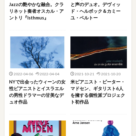
Jazzの艶やかな融合。クラ
と声のデュオ。デヴィッ
リネット奏者オスカル・ア
ド・ヘルボック＆カミー
ントリ『Isthmus』
ユ・ベルトー
2022-04-06
2022-04-04
2021-10-21
2021-10-20
NYで出会ったウィーンの女
米ピアニスト・ピーター・
性ピアニストとイスラエル
マドセン、ギタリスト6人
の男性ドラマーの甘美なデ
を擁する個性派プロジェク
ュオ作品
ト初作品