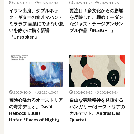
2026-07-13
2026-07-13
2025-11-21
2025-11-26
イラン出身、ダブルネッ
要注目！多文化からの影響
ク・ギターの奇才マハン・
を反映した、極めてモダン
ミララブ 言葉にできない想
なジャズ・ラージアンサン
いを静かに描く新譜
ブル作品『IN.SIGHT』
『Unspoken』
2025-10-04
2025-10-04
2024-03-25
2024-03-24
冒険心溢れるオーストリア
自由な実験精神を発揮する
の奇才デュオ。David
ハンガリー/オーストリアの
Helbock & Julia
カルテット、András Dés
Hofer『Faces of Night』
Quartet