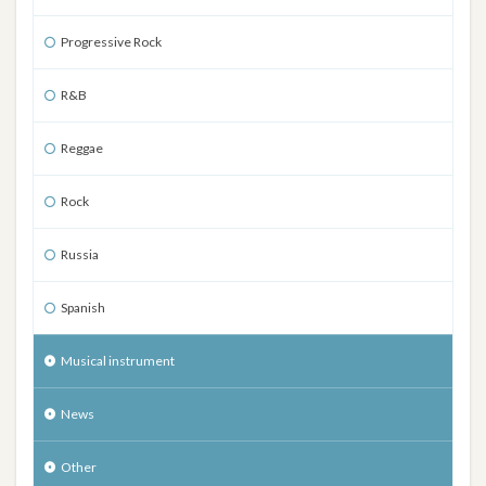
Progressive Rock
R&B
Reggae
Rock
Russia
Spanish
Musical instrument
News
Other