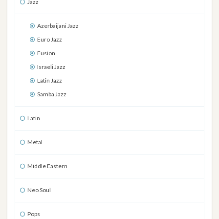
Jazz
Azerbaijani Jazz
Euro Jazz
Fusion
Israeli Jazz
Latin Jazz
Samba Jazz
Latin
Metal
Middle Eastern
Neo Soul
Pops