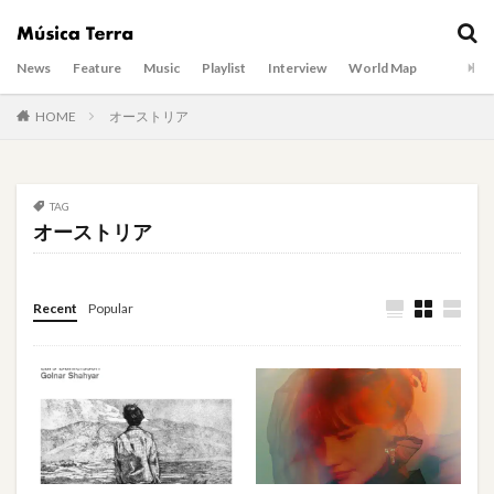
News
Feature
Music
Playlist
Interview
World Map
HOME
オーストリア
TAG
オーストリア
Recent
Popular