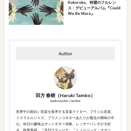
Kokoroko、待望のフルレン
ス・デビューアルバム『Could
We Be More』
Author
田方 春樹（Haruki Tambo）
web master / writer
世界中の面白い音楽を探求する音楽ライター。ブラジル音楽、
イスラエルジャズ、フラメンコギターあたりが最近の興味の中
心。休日の趣味はガットギター演奏。レッサーパンダが大好
き。執筆実績：『月刊ラティーナ』『ミュージック・マガジ