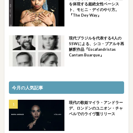
を体現する超絶女性ベーシス
ト、モヒニ・デイのやり方。
『The Dey Way』
現代ブラジルを代表する4人の
SSWによる、シコ・ブアルキ再
解釈作品『Escafandristas
Cantam Buarque』
今月の人気記事
現代の歌姫マイラ・アンドラー
デ、ロンドンのユニオン・チャ
ペルでのライヴ盤リリース