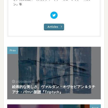
ン』等
Articles
Prev
2020-03-01
絵画的な美しさ、ヴァルダン・オヴセピアン＆タチ
アナ・パーハ新譜『Triptych』
Next