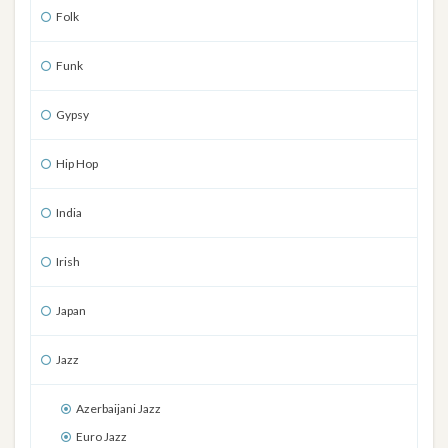
Folk
Funk
Gypsy
Hip Hop
India
Irish
Japan
Jazz
Azerbaijani Jazz
Euro Jazz