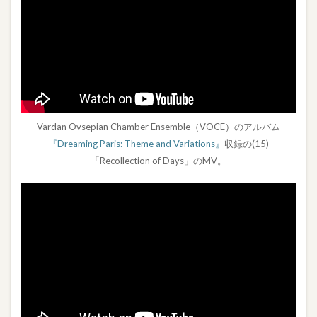
Vardan Ovsepian Chamber Ensemble（VOCE）のアルバム
『Dreaming Paris: Theme and Variations』
収録の(15)
「Recollection of Days」のMV。