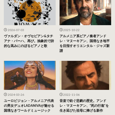
2026-07-03
2025-10-22
ヴァルダン・オヴセピアン&タチ
アルメニア系ピアノ奏者アンド
アナ・パーハ、再び。抽象的で詩
レ・マヌーキアン、国境なき地平
的な高みにのぼるピアノと歌
を目指すオリエンタル・ジャズ新
譜
2024-03-26
2022-11-06
ユーロビジョン・アルメニア代表
音楽で紡ぐ悲劇の歴史。アンド
の男女デュオLADANIVAが魅せる
レ・マヌーキアン、“死の行進”を
国境なきワールドミュージック
生き延びた祖母に捧げる新作