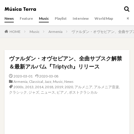
News
Feature
Music
Playlist
Interview
World Map
HOME
Music
Armenia
ヴァルダン・オヴセピアン、全曲サブスク
ヴァルダン・オヴセピアン、全曲サブスク解禁
＆最新アルバム『Triptych』リリース
2020-03-01
2020-03-08
Armenia
,
Classical
,
Jazz
,
Music
,
News
2000s
,
2013
,
2014
,
2018
,
2019
,
2020
,
アルメニア
,
アルメニア音楽
,
クラシック
,
ジャズ
,
ニュース
,
ピアノ
,
ポストクラシカル