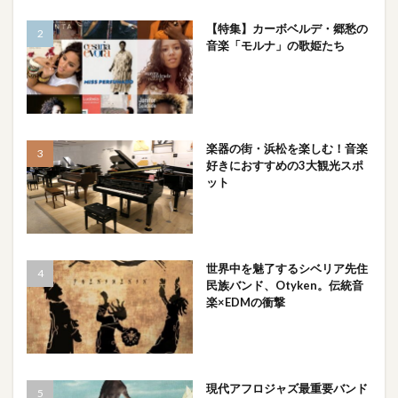
【特集】カーボベルデ・郷愁の
音楽「モルナ」の歌姫たち
楽器の街・浜松を楽しむ！音楽
好きにおすすめの3大観光スポ
ット
世界中を魅了するシベリア先住
民族バンド、Otyken。伝統音
楽×EDMの衝撃
現代アフロジャズ最重要バンド