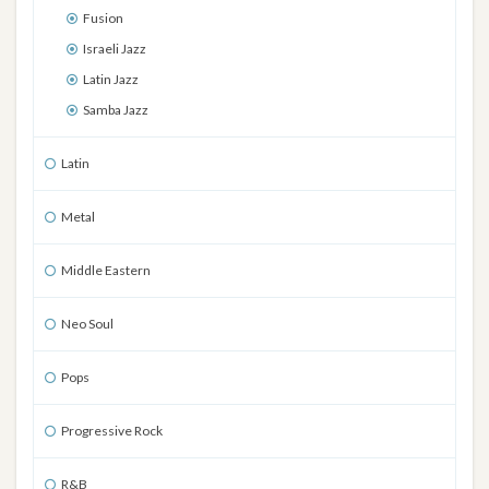
Fusion
Israeli Jazz
Latin Jazz
Samba Jazz
Latin
Metal
Middle Eastern
Neo Soul
Pops
Progressive Rock
R&B