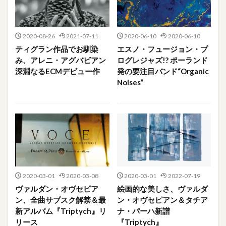
2020-08-26
2021-07-11
2020-06-10
2020-06-10
ティグラン作品でお馴染
エスノ・フュージョン・プ
み、アレニ・アグバビアン
ログレジャズ!? ポーランド
深淵なるECMデビュー作
発の要注目バンド“Organic
Noises”
2020-03-01
2020-03-08
2020-03-01
2022-07-19
ヴァルダン・オヴセピア
絵画的な美しさ、ヴァルダ
ン、全曲サブスク解禁＆最
ン・オヴセピアン＆タチア
新アルバム『Triptych』リ
ナ・パーハ新譜
リース
『Triptych』