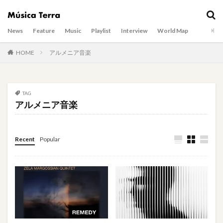
News
Feature
Music
Playlist
Interview
World Map
HOME
アルメニア音楽
TAG
アルメニア音楽
Recent
Popular