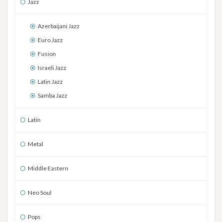
Jazz
Azerbaijani Jazz
Euro Jazz
Fusion
Israeli Jazz
Latin Jazz
Samba Jazz
Latin
Metal
Middle Eastern
Neo Soul
Pops