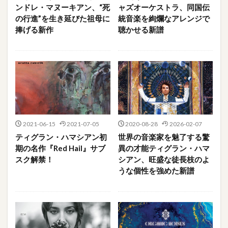
ンドレ・マヌーキアン、“死
ャズオーケストラ、同国伝
の行進”を生き延びた祖母に
統音楽を絢爛なアレンジで
捧げる新作
聴かせる新譜
2021-06-15
2021-07-05
2020-08-28
2026-02-07
ティグラン・ハマシアン初
世界の音楽家を魅了する驚
期の名作『Red Hail』サブ
異の才能ティグラン・ハマ
スク解禁！
シアン、旺盛な徒長枝のよ
うな個性を強めた新譜