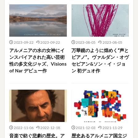
2023-09-22
2023-09-22
2023-08-05
2023-08-05
アルメニアの水の女神にイ
万華鏡のように煌めく“声と
ンスパイアされた高い芸術
ピアノ”。ヴァルダン・オヴ
性の多文化ジャズ、Visions
セピアン&ソン・イ・ジョ
of Nar デビュー作
ン 初デュオ作
2022-11-06
2022-12-18
2021-12-03
2021-11-29
音楽で紡ぐ悲劇の歴史。ア
歴史あるアルメニア国立ジ