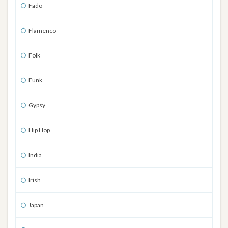
Fado
Flamenco
Folk
Funk
Gypsy
Hip Hop
India
Irish
Japan