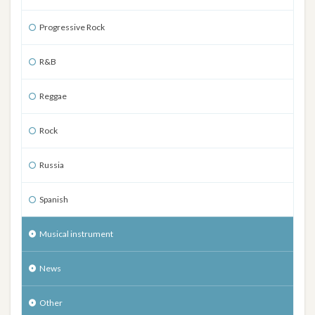
Progressive Rock
R&B
Reggae
Rock
Russia
Spanish
Musical instrument
News
Other