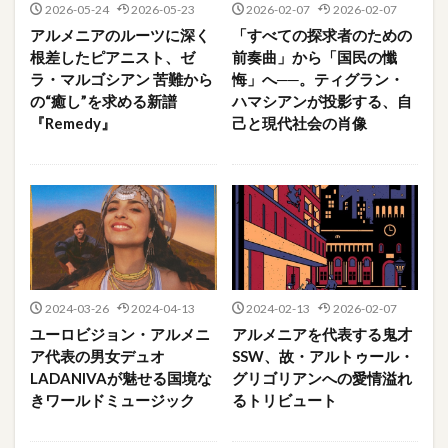
2026-05-24
2026-05-23
2026-02-07
2026-02-07
アルメニアのルーツに深く
「すべての探求者のための
根差したピアニスト、ゼ
前奏曲」から「国民の懺
ラ・マルゴシアン 苦難から
悔」へ──。ティグラン・
の“癒し”を求める新譜
ハマシアンが投影する、自
『Remedy』
己と現代社会の肖像
2024-03-26
2024-04-13
2024-02-13
2026-02-07
ユーロビジョン・アルメニ
アルメニアを代表する鬼才
ア代表の男女デュオ
SSW、故・アルトゥール・
LADANIVAが魅せる国境な
グリゴリアンへの愛情溢れ
きワールドミュージック
るトリビュート