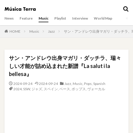
News
Feature
Music
Playlist
Interview
World Map
HOME
Music
Jazz
サン・アンドレウ出身マガリ・ダッチラ、瑞々しい才能
サン・アンドレウ出身マガリ・ダッチラ、瑞々
しい才能が詰め込まれた新譜『La salut i la
bellesa』
2024-09-24
2024-09-24
Jazz
,
Music
,
Pops
,
Spanish
2024
,
SSW
,
ジャズ
,
スペイン
,
ベース
,
ポップス
,
ヴォーカル