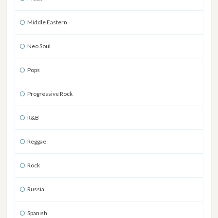
Middle Eastern
Neo Soul
Pops
Progressive Rock
R&B
Reggae
Rock
Russia
Spanish