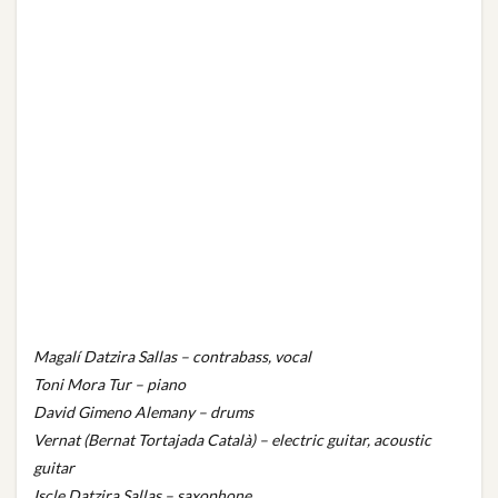
Magalí Datzira Sallas – contrabass, vocal
Toni Mora Tur – piano
David Gimeno Alemany – drums
Vernat (Bernat Tortajada Català) – electric guitar, acoustic
guitar
Iscle Datzira Sallas – saxophone