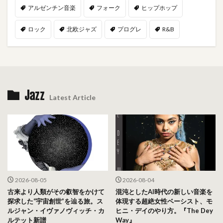
アルゼンチン音楽
フォーク
ヒップホップ
ロック
北欧ジャズ
プログレ
R&B
Jazz
Latest Article
2026-08-05
2026-08-04
古来より人類がその叡智をかけて
混沌としたAI時代の新しい音楽を
探求した“宇宙創世”を辿る旅。ス
体現する超絶女性ベーシスト、モ
ルジャン・イヴァノヴィッチ・カ
ヒニ・デイのやり方。『The Dey
ルテット新譜
Way』