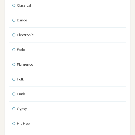
Classical
Dance
Electronic
Fado
Flamenco
Folk
Funk
Gypsy
Hip Hop