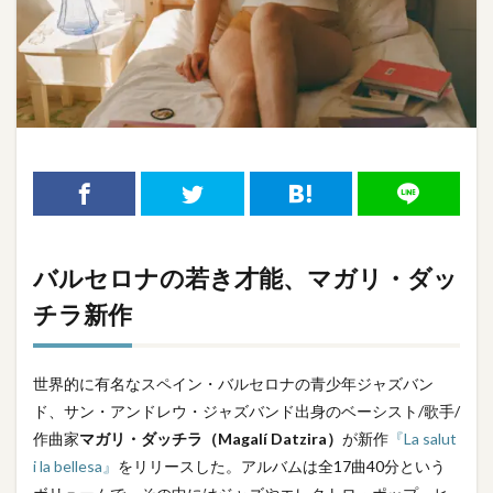
バルセロナの若き才能、マガリ・ダッ
チラ新作
世界的に有名なスペイン・バルセロナの青少年ジャズバン
ド、サン・アンドレウ・ジャズバンド出身のベーシスト/歌手/
作曲家
マガリ・ダッチラ（Magalí Datzira）
が新作
『La salut
i la bellesa』
をリリースした。アルバムは全17曲40分という