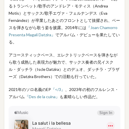
るトランペット/歌手のアンドレア・モティス（Andrea
Motis）とサックス/歌手エヴァ・フェルナンデス（Eva
Fernández）が卒業したあとのフロントとして抜擢され、ベー
スを弾きながら歌う姿を披露。2014年には
『Joan Chamorro
Presenta Magalí Datzira』
でアルバム・デビューを果たしてい
る。
アコースティックベース、エレクトリックベースを弾きなが
ら歌う成熟した表現力が魅力で、サックス奏者の兄イスク
ル・ダッチラ（Iscle Datzira）とのデュオ、ダッチラ・ブラザ
ーズ（Datzira Brothers）での活動も行っていた。
2021年のソロ名義のEP
『</3』
、2023年の初のフルレンス・
アルバム
『Des de la cuina』
も素晴らしい作品だ。