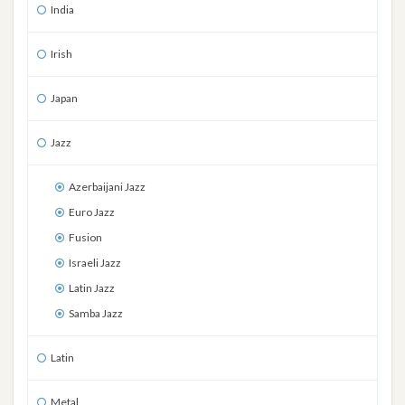
India
Irish
Japan
Jazz
Azerbaijani Jazz
Euro Jazz
Fusion
Israeli Jazz
Latin Jazz
Samba Jazz
Latin
Metal