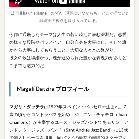
(1)「Hi ha un abisme」のMV。現実にいながらも、どこか浮ついた
非現実の視点を取り入れている。
今作に通底したテーマは人生の若い時期に潜む深淵だ。恋愛
の様々な段階やパラノイア、自分自身を大事にし、そして誰
かから大事にしてもらうこと。大切な人々との繋がり。
彼女の歌は繊細かつ、魂が込められた豊かな表現力がありど
こまでも魅力的だ。
Magalí Datzira プロフィール
マガリ・ダッチラ
は1997年スペイン・バルセロナ生まれ。7
歳の頃からコントラバスを始め、ジョアン・チャモロ（Joan
Chamorro）が主宰するユース・ジャズバンドであるサン・ア
ンドレウ・ジャズ・バンド（Sant Andreu Jazz Band）に13歳
で加入しベースを担当。同バンドの最初の国際的スターであ