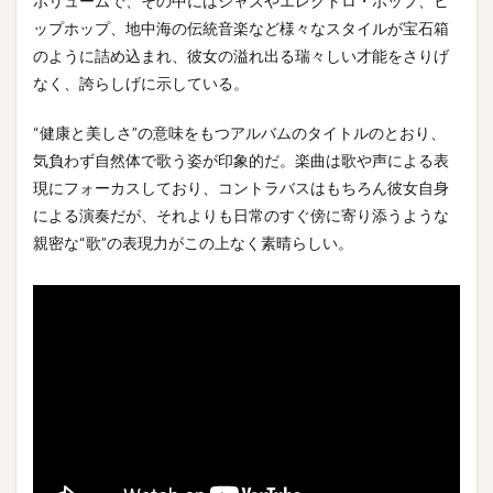
ボリュームで、その中にはジャズやエレクトロ・ポップ、ヒ
ップホップ、地中海の伝統音楽など様々なスタイルが宝石箱
のように詰め込まれ、彼女の溢れ出る瑞々しい才能をさりげ
なく、誇らしげに示している。
“健康と美しさ”の意味をもつアルバムのタイトルのとおり、
気負わず自然体で歌う姿が印象的だ。楽曲は歌や声による表
現にフォーカスしており、コントラバスはもちろん彼女自身
による演奏だが、それよりも日常のすぐ傍に寄り添うような
親密な“歌”の表現力がこの上なく素晴らしい。