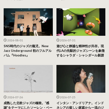
2026-08-01
2026-07-31
SNS時代のジャズの寵児。New
遊び心と静謐な精神性が共存。現
Jazz Underground 初のフルアル
代LAの先駆的ジャズシーンを象徴
バム『Hoodies』
するシャラダ・シャシダール新譜
2026-07-26
2026-07-25
成熟した北欧ジャズの極致。“感
インタン・アンドリアナ。インド
謝”をテーマにしたソーレン・ベー
ネシアの貧しい家庭から一流のジ