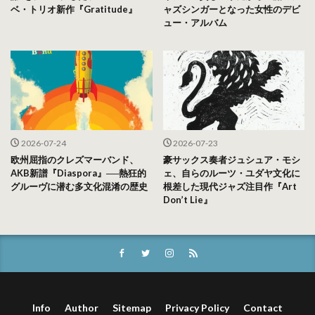
ベ・トリオ新作『Gratitude』
ャズシンガーとなった女性のデビ
ュー・アルバム
2026-07-24
2026-07-23
欧州屈指のクレズマーバンド、
豪サックス奏者ジュシュア・モシ
AKB新譜『Diaspora』──熱狂的
ェ、自らのルーツ・ユダヤ文化に
グルーヴに潜む多文化混淆の歴史
根差した現代ジャズ注目作『Art
Don’t Lie』
Info
Author
Sitemap
Privacy Policy
Contact