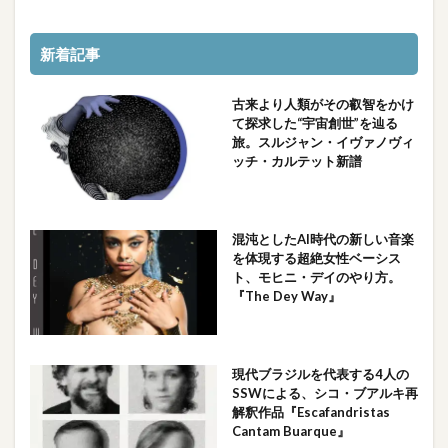
新着記事
古来より人類がその叡智をかけ
て探求した“宇宙創世”を辿る
旅。スルジャン・イヴァノヴィ
ッチ・カルテット新譜
混沌としたAI時代の新しい音楽
を体現する超絶女性ベーシス
ト、モヒニ・デイのやり方。
『The Dey Way』
現代ブラジルを代表する4人の
SSWによる、シコ・ブアルキ再
解釈作品『Escafandristas
Cantam Buarque』