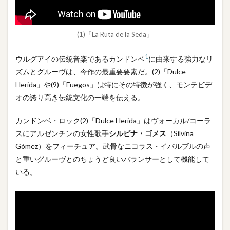
(1)「La Ruta de la Seda」
1
ウルグアイの伝統音楽であるカンドンベ
に由来する強力なリ
ズムとグルーヴは、今作の最重要要素だ。(2)「Dulce
Herida」や(9)「Fuegos」は特にその特徴が強く、モンテビデ
オの誇り高き伝統文化の一端を伝える。
カンドンベ・ロック(2)「Dulce Herida」はヴォーカル/コーラ
スにアルゼンチンの女性歌手
シルビナ・ゴメス
（Silvina
Gómez）をフィーチュア。武骨なニコラス・イバルブルの声
と重いグルーヴとのちょうど良いバランサーとして機能して
いる。