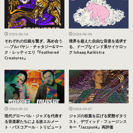
2026-06-14
2026-06-06
それぞれの伝統を繋ぎ、高め合う
境界を超えた自由な音楽を追求す
──プルバヤン・チャタジー&マー
る、ドープなインド系サイケロッ
ク・レッティエリ『Feathered
ク Ishaaq Aarkistra
Creatures』
2026-05-22
2026-04-07
現代グローバル・ジャズを代表す
ジャズの枝葉を広げる変態ギタリ
る音楽家たちによる故エルメー
スト、デヴィッド・フュージンス
ト・パスコアール・トリビュート
キー『Jazzpunk』再評価