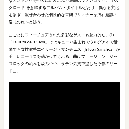
なカンドンベを巧みに組み込んだ最高のラテンロック。“シル
クロード”を意味するアルバム・タイトルどおり、異なる文化
を繋ぎ、混ぜ合わせた個性的な音楽でリスナーを潜在意識の
巡礼の旅へと誘う。
曲ごとにフィーチュアされた多彩なゲストも魅力的だ。(1)
「La Ruta de la Seda」ではキューバ生まれでウルグアイで活
動する女性歌手
エイリーン・サンチェス
（Eileen Sánchez）が
美しいコーラスを聴かせてくれる。曲はフュージョン、ジャ
ズロックの流れを汲みつつ、ラテン気質で塗した今作のリー
ド曲。