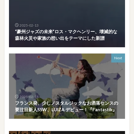
2025-02-13
“豪州ジャズの未来”ロス・マクヘンリー、壊滅的な
森林火災や家族の想い出をテーマにした新譜
Next
2025-02-15
フランス発、少しノスタルジックなお洒落センスの
要注目新人SSW、LUIZA デビュー！『Fantastik』