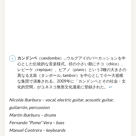
カンドンベ
（candombe）…ウルグアイのパーカッションを中
心とした伝統的な音楽様式。径の小さい順にチコ（chico）、
レピーケ（repique）、ピアノ（piano）という3種の大きさの
異なる太鼓（タンボール, tambor）を中心として小〜大規模
な集団で演奏される。2009年に「カンドンベとその社会・文
化的空間」がユネスコ無形文化遺産に登録された。
↩︎
Nicolás Ibarburu – vocal, electric guitar, acoustic guitar,
guitarrón, percussion
Martín Ibarburu – drums
Fernando “Pomo” Vera – bass
Manuel Contrera – keyboards