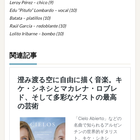
Leroy Pérez – chico (9)
Edu “Pitufo” Lombardo – vocal (10)
Batata – platillos (10)
Raúl García – redoblante (10)
Lolito Iribarne – bombo (10)
関連記事