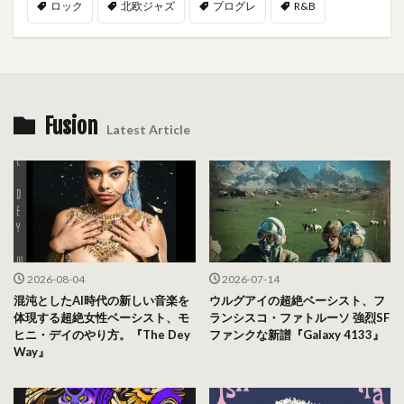
ロック
北欧ジャズ
プログレ
R&B
Fusion
Latest Article
2026-08-04
2026-07-14
混沌としたAI時代の新しい音楽を
ウルグアイの超絶ベーシスト、フ
体現する超絶女性ベーシスト、モ
ランシスコ・ファトルーソ 強烈SF
ヒニ・デイのやり方。『The Dey
ファンクな新譜『Galaxy 4133』
Way』