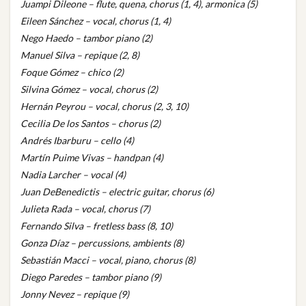
Juampi Dileone – flute, quena, chorus (1, 4), armonica (5)
Eileen Sánchez – vocal, chorus (1, 4)
Nego Haedo – tambor piano (2)
Manuel Silva – repique (2, 8)
Foque Gómez – chico (2)
Silvina Gómez – vocal, chorus (2)
Hernán Peyrou – vocal, chorus (2, 3, 10)
Cecilia De los Santos – chorus (2)
Andrés Ibarburu – cello (4)
Martín Puime Vivas – handpan (4)
Nadia Larcher – vocal (4)
Juan DeBenedictis – electric guitar, chorus (6)
Julieta Rada – vocal, chorus (7)
Fernando Silva – fretless bass (8, 10)
Gonza Díaz – percussions, ambients (8)
Sebastián Macci – vocal, piano, chorus (8)
Diego Paredes – tambor piano (9)
Jonny Nevez – repique (9)