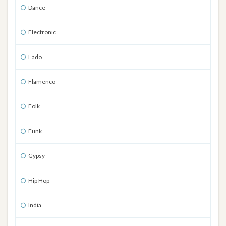
Dance
Electronic
Fado
Flamenco
Folk
Funk
Gypsy
Hip Hop
India