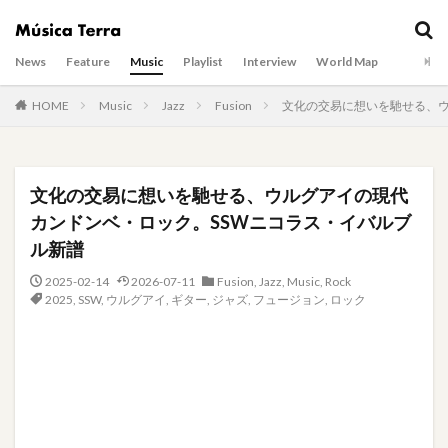
News
Feature
Music
Playlist
Interview
World Map
HOME
Music
Jazz
Fusion
文化の交易に想いを馳せる、ウ
文化の交易に想いを馳せる、ウルグアイの現代
カンドンベ・ロック。SSWニコラス・イバルブ
ル新譜
2025-02-14
2026-07-11
Fusion
,
Jazz
,
Music
,
Rock
2025
,
SSW
,
ウルグアイ
,
ギター
,
ジャズ
,
フュージョン
,
ロック