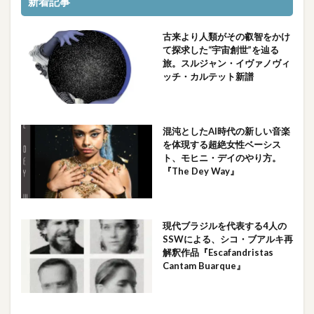
新着記事
古来より人類がその叡智をかけ
て探求した“宇宙創世”を辿る
旅。スルジャン・イヴァノヴィ
ッチ・カルテット新譜
混沌としたAI時代の新しい音楽
を体現する超絶女性ベーシス
ト、モヒニ・デイのやり方。
『The Dey Way』
現代ブラジルを代表する4人の
SSWによる、シコ・ブアルキ再
解釈作品『Escafandristas
Cantam Buarque』