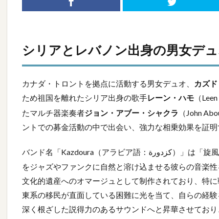
シリアとレバノン出身の男女デュ
カナダ・トロントを拠点に活動する男女デュオ、
カズドゥ
ため祖国を離れたシリア出身の歌手
レーン・ハモ
（Le
たマルチ器楽奏者
ジョン・アブー・シャクラ
（John A
ントでの募金活動の中で出会い、強力な相乗効果を証明
バンド名「Kazdoura
をジャズやファンクに自然と溶け込ませる彼らの音楽性
文化的遺産へのオマージュとして制作されており、特に
東系の移民が直面している困難に光を当て、自らの経験
深く根ざした説得力のあるサウンドへと昇華させており