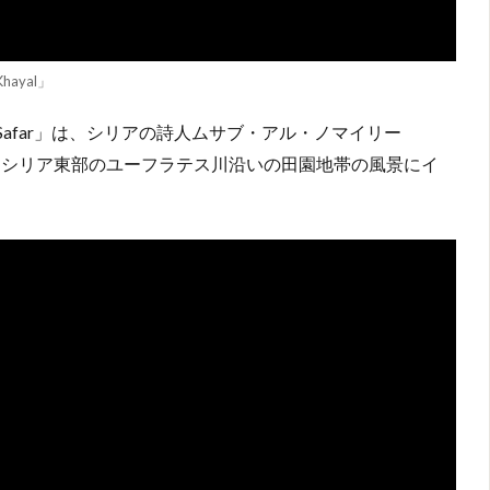
Khayal」
l Safar」は、シリアの詩人ムサブ・アル・ノマイリー
もので、シリア東部のユーフラテス川沿いの田園地帯の風景にイ