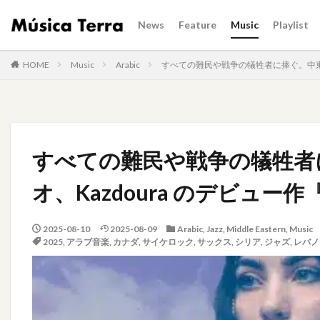
News
Feature
Music
Playlist
HOME
Music
Arabic
すべての難民や戦争の犠牲者に捧ぐ。中東出身
すべての難民や戦争の犠牲者
オ、Kazdoura のデビュー作『
2025-08-10
2025-08-09
Arabic
,
Jazz
,
Middle Eastern
,
Music
2025
,
アラブ音楽
,
カナダ
,
サイケロック
,
サックス
,
シリア
,
ジャズ
,
レバノ