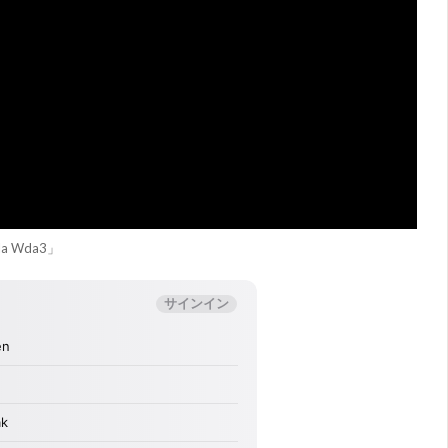
la Wda3」