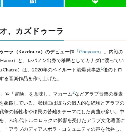
オ、カズドゥーラ
ーラ（Kazdoura）
のデビュー作
『Ghoyoum』
。内戦の
en Hamo）と、レバノン出身で移民としてカナダに渡ってい
1
bou Chacra）は、2020年のベイルート港爆発事故
後のトロ
する音楽作品を作り上げた。
2
（アラビア語：كزدورة）」は「旋風」や「冒険」を意味し、マカーム
などアラブ音楽の要素
を象徴している。収録曲は彼らの個人的な経験とアラブの
戦争の犠牲者や移民の苦難をテーマにした楽曲が多い。中
を、70年代トルコロックの影響を受けたアラブ文化遺産に
、「アラブのディアスポラ・コミュニティの声を代弁し、