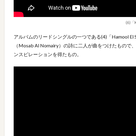
(6)「
アルバムのリードシングルの一つである(4)「Hamool E
（Mosab Al Nomairy）の詩に二人が曲をつけた
ンスピレーションを得たもの。