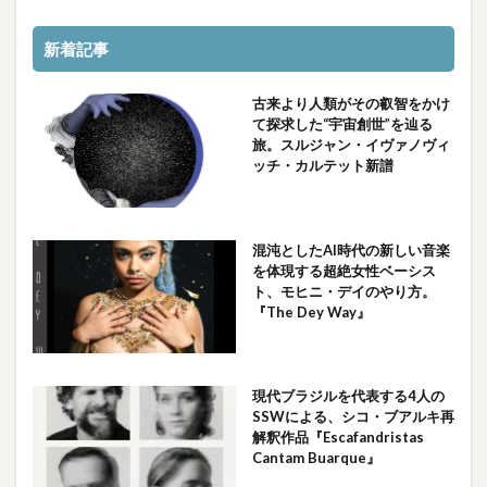
新着記事
古来より人類がその叡智をかけ
て探求した“宇宙創世”を辿る
旅。スルジャン・イヴァノヴィ
ッチ・カルテット新譜
混沌としたAI時代の新しい音楽
を体現する超絶女性ベーシス
ト、モヒニ・デイのやり方。
『The Dey Way』
現代ブラジルを代表する4人の
SSWによる、シコ・ブアルキ再
解釈作品『Escafandristas
Cantam Buarque』