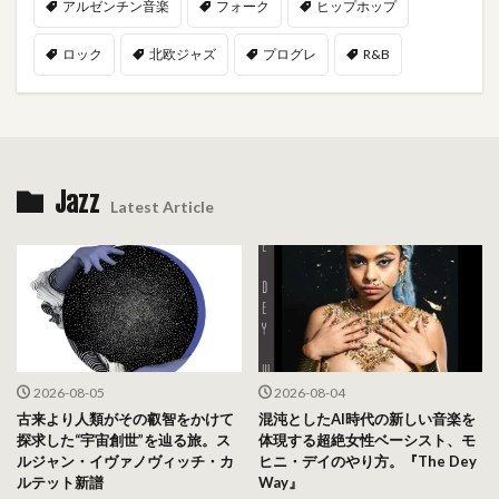
アルゼンチン音楽
フォーク
ヒップホップ
ロック
北欧ジャズ
プログレ
R&B
Jazz
Latest Article
2026-08-05
2026-08-04
古来より人類がその叡智をかけて
混沌としたAI時代の新しい音楽を
探求した“宇宙創世”を辿る旅。ス
体現する超絶女性ベーシスト、モ
ルジャン・イヴァノヴィッチ・カ
ヒニ・デイのやり方。『The Dey
ルテット新譜
Way』