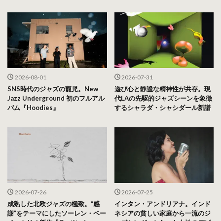
2026-08-01
2026-07-31
SNS時代のジャズの寵児。New
遊び心と静謐な精神性が共存。現
Jazz Underground 初のフルアル
代LAの先駆的ジャズシーンを象徴
バム『Hoodies』
するシャラダ・シャシダール新譜
2026-07-26
2026-07-25
成熟した北欧ジャズの極致。“感
インタン・アンドリアナ。インド
謝”をテーマにしたソーレン・ベー
ネシアの貧しい家庭から一流のジ