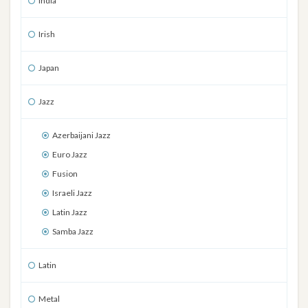
India
Irish
Japan
Jazz
Azerbaijani Jazz
Euro Jazz
Fusion
Israeli Jazz
Latin Jazz
Samba Jazz
Latin
Metal