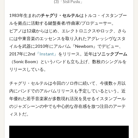
(3)「Sisli Puslu」
1983年生まれの
チャグリ・セルテル
はトルコ・イスタンブー
ルを拠点に活動する鍵盤奏者/作曲家/プロデューサー。
ピアノは12歳からはじめ、エレクトロニクスやロック、さら
には中東音楽のエッセンスを取り入れたアグレッシヴなスタ
イルを武器に2010年にアルバム『Newborn』でデビュー、
2017年に2nd
『Instant』
をリリース。近年は
ソニックブーム
（Sonic Boom）というバンドも立ち上げ、数枚のシングルを
リリースしている。
チャグリ・セルテルは今回のソロ作に続いて、今後数ヶ月以
内にバンドでのアルバムリリースも予定しているという。近
年優れた若手音楽家が多数現れ活況を見せるイスタンブール
のジャズシーンの中でも中心的な存在感を放つ注目のアーテ
ィストだ。