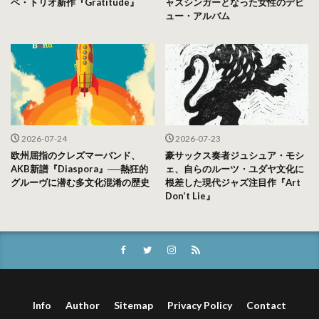
ベ・トリオ新作『Gratitude』
ャズシンガーとなった女性のデビ
ュー・アルバム
2026-07-24
2026-07-23
欧州屈指のクレズマーバンド、
豪サックス奏者ジュシュア・モシ
AKB新譜『Diaspora』──熱狂的
ェ、自らのルーツ・ユダヤ文化に
グルーヴに潜む多文化混淆の歴史
根差した現代ジャズ注目作『Art
Don’t Lie』
Info
Author
Sitemap
Privacy Policy
Contact