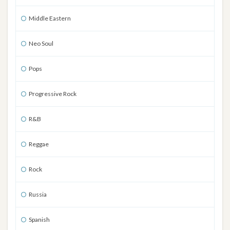
Middle Eastern
Neo Soul
Pops
Progressive Rock
R&B
Reggae
Rock
Russia
Spanish