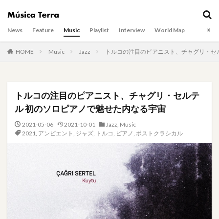
News
Feature
Music
Playlist
Interview
World Map
HOME
Music
Jazz
トルコの注目のピアニスト、チャグリ・セ
トルコの注目のピアニスト、チャグリ・セルテ
ル 初のソロピアノで魅せた内なる宇宙
2021-05-06
2021-10-01
Jazz
,
Music
2021
,
アンビエント
,
ジャズ
,
トルコ
,
ピアノ
,
ポストクラシカル