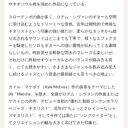
やネオソウル色を強めた作品になっている。
スローテンポの曲が多く、ロテム・シヴァンのギターも空間
に溶け込むようなドリーミーな音色。近年は個性的で奇抜な
ギタリストという印象の強い彼だが、柔らかなタッチから繰
り出されるサウンドはどこまでも丁寧で、様々なエフェクタ
ーを駆使したソロもギターへの強い愛情が伝わってくる素晴
らしいもの。時折見せる斬新な閃きのフレーズも楽しいが、
それだけに終始せずヴォーカルとのバランスや絡み方も良
く、とても聴きやすい。さまざまなジャンルを飲み込み拡大
し続けるジャズという音楽の最前線とも言うべき心地よい。
カイル・マケボイ（Kyle McEvoy）作の抹茶をテーマにした
(4)「Matcha」を除き、全曲がロテム・シヴァンの作曲または
ゲストとの共作。デビュー当初の“優れた新鋭コンテンポラリ
ージャズ・ギタリスト”、近年の“ちょっとクレイジーなジャ
ズギタリスト”、そして今作では新たに“ソングライター”とし
てクリエイションの幅を大きく広げてきた印象だ。