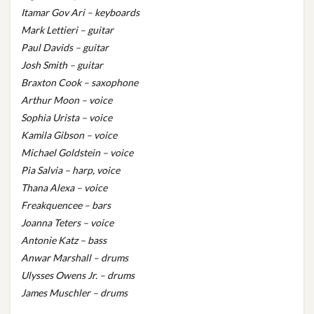
Itamar Gov Ari – keyboards
Mark Lettieri – guitar
Paul Davids – guitar
Josh Smith – guitar
Braxton Cook – saxophone
Arthur Moon – voice
Sophia Urista – voice
Kamila Gibson – voice
Michael Goldstein – voice
Pia Salvia – harp, voice
Thana Alexa – voice
Freakquencee – bars
Joanna Teters – voice
Antonie Katz – bass
Anwar Marshall – drums
Ulysses Owens Jr. – drums
James Muschler – drums