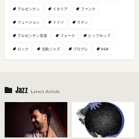
アルゼンチン
イタリア
ファンク
フュージョン
ドイツ
ラテン
アルゼンチン音楽
フォーク
ヒップホップ
ロック
北欧ジャズ
プログレ
R&B
Jazz
Latest Article