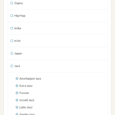
Gypsy
Hip Hop
India
Irish
Japan
Jazz
Azerbaijani Jazz
Euro Jazz
Fusion
Israeli Jazz
Latin Jazz
Samba Jazz