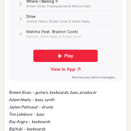
Rotem Sivan – guitars, keyboards, bass, producer
Adam Neely – bass, synth
Jaylen Petinaud – drums
Tim Lefebvre – bass
Ray Angry – keyboards
BigYuki – keyboards