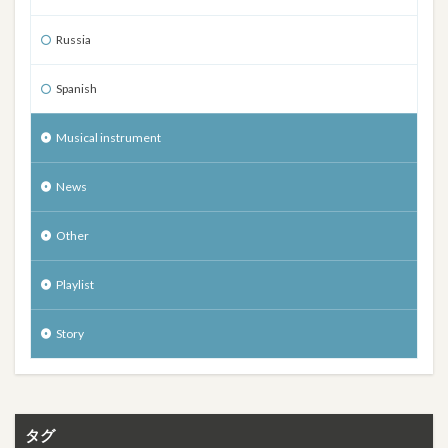
Russia
Spanish
Musical instrument
News
Other
Playlist
Story
タグ