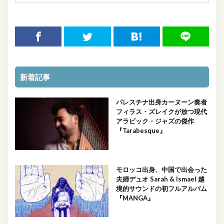
新着記事
パレスチナ出身カーヌーン奏者
フィラス・ズレイクが放つ現代
アラビック・ジャズの傑作
『Tarabesque』
モロッコ出身、中国で出会った
夫婦デュオ Sarah & Ismael 越
境的サウンドの初フルアルバム
『MANGA』