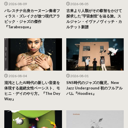
2026-08-09
2026-08-05
パレスチナ出身カーヌーン奏者フ
古来より人類がその叡智をかけて
ィラス・ズレイクが放つ現代アラ
探求した“宇宙創世”を辿る旅。ス
ビック・ジャズの傑作
ルジャン・イヴァノヴィッチ・カ
『Tarabesque』
ルテット新譜
2026-08-04
2026-08-01
混沌としたAI時代の新しい音楽を
SNS時代のジャズの寵児。New
体現する超絶女性ベーシスト、モ
Jazz Underground 初のフルアル
ヒニ・デイのやり方。『The Dey
バム『Hoodies』
Way』