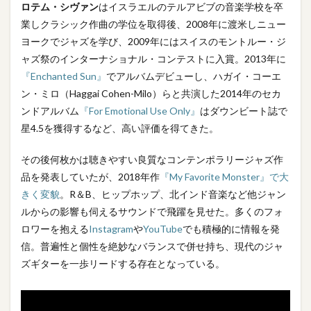
ロテム・シヴァン
はイスラエルのテルアビブの音楽学校を卒
業しクラシック作曲の学位を取得後、2008年に渡米しニュー
ヨークでジャズを学び、2009年にはスイスのモントルー・ジ
ャズ祭のインターナショナル・コンテストに入賞。2013年に
『Enchanted Sun』
でアルバムデビューし、ハガイ・コーエ
ン・ミロ（Haggai Cohen-Milo）らと共演した2014年のセカ
ンドアルバム
『For Emotional Use Only』
はダウンビート誌で
星4.5を獲得するなど、高い評価を得てきた。
その後何枚かは聴きやすい良質なコンテンポラリージャズ作
品を発表していたが、2018年作
『My Favorite Monster』で大
きく変貌
。R＆B、ヒップホップ、北インド音楽など他ジャン
ルからの影響も伺えるサウンドで飛躍を見せた。多くのフォ
ロワーを抱える
Instagram
や
YouTube
でも積極的に情報を発
信。普遍性と個性を絶妙なバランスで併せ持ち、現代のジャ
ズギターを一歩リードする存在となっている。