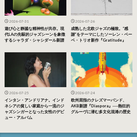
2026-07-31
2026-07-26
遊び心と静謐な精神性が共存。現
成熟した北欧ジャズの極致。“感
代LAの先駆的ジャズシーンを象徴
謝”をテーマにしたソーレン・ベー
するシャラダ・シャシダール新譜
ベ・トリオ新作『Gratitude』
2026-07-25
2026-07-24
インタン・アンドリアナ。インド
欧州屈指のクレズマーバンド、
ネシアの貧しい家庭から一流のジ
AKB新譜『Diaspora』──熱狂的
ャズシンガーとなった女性のデビ
グルーヴに潜む多文化混淆の歴史
ュー・アルバム