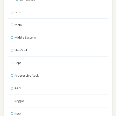
Latin
Metal
Middle Eastern
Neo Soul
Pops
Progressive Rock
R&B
Reggae
Rock