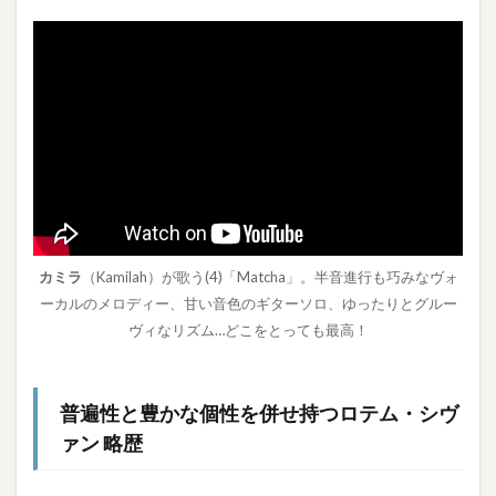
カミラ
（Kamilah）が歌う(4)「Matcha」。半音進行も巧みなヴォ
ーカルのメロディー、甘い音色のギターソロ、ゆったりとグルー
ヴィなリズム…どこをとっても最高！
普遍性と豊かな個性を併せ持つロテム・シヴ
ァン 略歴