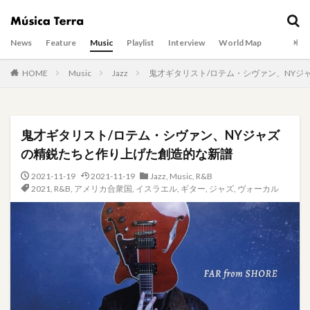
News
Feature
Music
Playlist
Interview
World Map
HOME
Music
Jazz
鬼才ギタリスト/ロテム・シヴァン、NYジ
鬼才ギタリスト/ロテム・シヴァン、NYジャズ
の精鋭たちと作り上げた創造的な新譜
2021-11-19
2021-11-19
Jazz
,
Music
,
R&B
2021
,
R&B
,
アメリカ合衆国
,
イスラエル
,
ギター
,
ジャズ
,
ヴォーカル