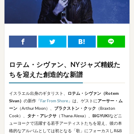
ロテム・シヴァン、NYジャズ精鋭た
ちを迎えた創造的な新譜
イスラエル出身のギタリスト、
ロテム・シヴァン（Rotem
Sivan）
の新作
『Far From Shore』
は、ゲストに
アーサー・ム
ーン
（Arthur Moon）、
ブラクストン・クック
（Braxton
Cook）、
タナ・アレクサ
（Thana Alexa）、
BIGYUKI
などニ
ューヨークで活躍する若手アーティストたちを迎え、彼の本
格的なアルバムとしては初となる「歌」にフォーカスしR&B