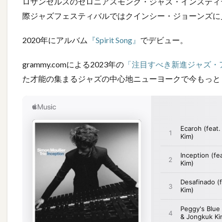
ロサンゼルスのセロニアスモンク・ジャズ・インスティ
際ジャズフェスティバルではクインシー・ジョーンズに
2020年にアルバム
『Spirit Song』
でデビュー。
grammy.comによる2023年の
「注目すべき新進ジャズ・
た才能の集まるジャズの中心地ニューヨークで今もっと