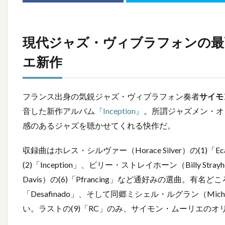
現代ジャズ・ヴィブラフォンの最
エ新作
フランス出身の気鋭ジャズ・ヴィブラフォン奏者
サイモン
音した新作アルバム
『Inception』
。所謂ジャズメン・オ
感のあるジャズを聴かせてくれる快作だ。
収録曲はホレス・シルヴァー（Horace Silver）の(1)「
(2)「Inception」、ビリー・ストレイホーン（Billy Stra
Davis）の(6)「Pfrancing」など通好みの選曲。有名どころでは
「Desafinado」、そして同郷ミシェル・ルグラン（Michel Legr
い。ラストの(9)「RC」のみ、サイモン・ムーリエの