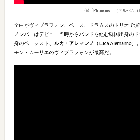
(6)「Pfrancing」（ア
全曲がヴィブラフォン、ベース、ドラムスのトリオで演
メンバーはデビュー当時からバンドを組む韓国出身のド
身のベーシスト、
ルカ・アレマンノ
（Luca Alema
モン・ムーリエのヴィブラフォンが最高だ。