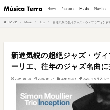
News
Feature
Music
Playlist
HOME
Music
Jazz
新進気鋭の超絶ジャズ・ヴィブラフォン奏者サ
新進気鋭の超絶ジャズ・ヴィ
ーリエ、往年のジャズ名曲に挑む
2024-01-05
2026-04-27
Jazz
,
Music
2023
,
イタリア
,
ジャ