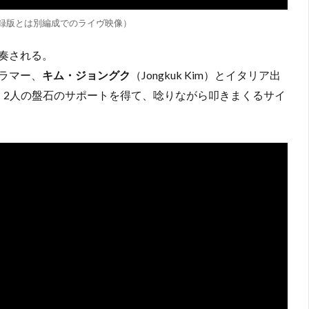
ルバム収録版とは別編成でのライヴ映像）
奏される。
ラマー、
キム・ジョングク
（Jongkuk Kim）とイタリア出
nno）。2人の盤石のサポートを得て、唸りながら叩きまくるサイ