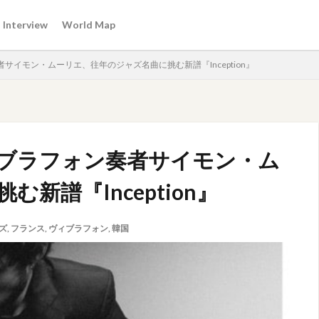
Interview
World Map
イモン・ムーリエ、往年のジャズ名曲に挑む新譜『Inception』
ブラフォン奏者サイモン・ム
新譜『Inception』
ズ
,
フランス
,
ヴィブラフォン
,
韓国