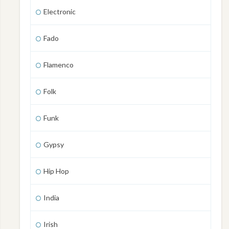
Electronic
Fado
Flamenco
Folk
Funk
Gypsy
Hip Hop
India
Irish