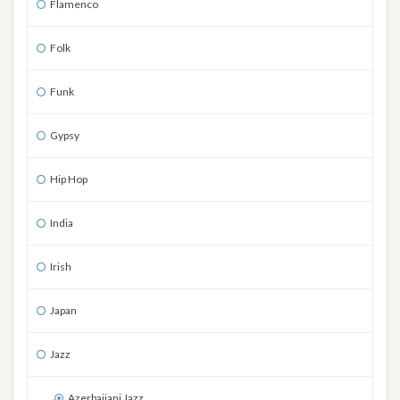
Flamenco
Folk
Funk
Gypsy
Hip Hop
India
Irish
Japan
Jazz
Azerbaijani Jazz