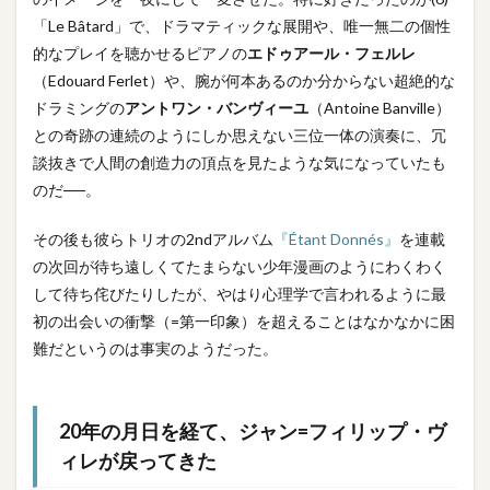
「Le Bâtard」で、ドラマティックな展開や、唯一無二の個性
的なプレイを聴かせるピアノの
エドゥアール・フェルレ
（Edouard Ferlet）や、腕が何本あるのか分からない超絶的な
ドラミングの
アントワン・バンヴィーユ
（Antoine Banville）
との奇跡の連続のようにしか思えない三位一体の演奏に、冗
談抜きで人間の創造力の頂点を見たような気になっていたも
のだ──。
その後も彼らトリオの2ndアルバム
『Étant Donnés』
を連載
の次回が待ち遠しくてたまらない少年漫画のようにわくわく
して待ち侘びたりしたが、やはり心理学で言われるように最
初の出会いの衝撃（=第一印象）を超えることはなかなかに困
難だというのは事実のようだった。
20年の月日を経て、ジャン=フィリップ・ヴ
ィレが戻ってきた