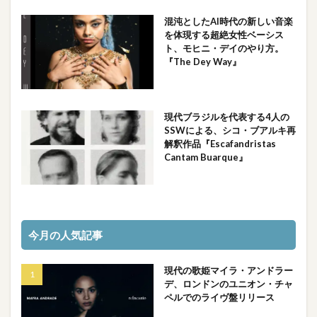
混沌としたAI時代の新しい音楽
を体現する超絶女性ベーシス
ト、モヒニ・デイのやり方。
『The Dey Way』
現代ブラジルを代表する4人の
SSWによる、シコ・ブアルキ再
解釈作品『Escafandristas
Cantam Buarque』
今月の人気記事
現代の歌姫マイラ・アンドラー
デ、ロンドンのユニオン・チャ
ペルでのライヴ盤リリース