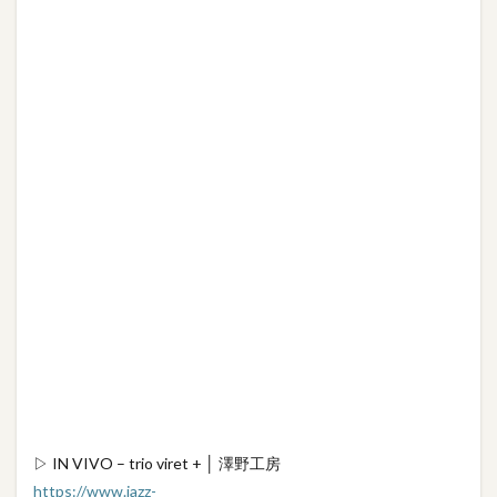
▷ IN VIVO – trio viret + │ 澤野工房
https://www.jazz-