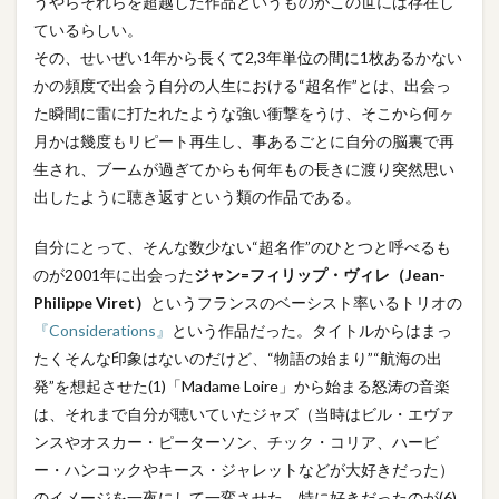
うやらそれらを超越した作品というものがこの世には存在し
ているらしい。
その、せいぜい1年から長くて2,3年単位の間に1枚あるかない
かの頻度で出会う自分の人生における“超名作”とは、出会っ
た瞬間に雷に打たれたような強い衝撃をうけ、そこから何ヶ
月かは幾度もリピート再生し、事あるごとに自分の脳裏で再
生され、ブームが過ぎてからも何年もの長きに渡り突然思い
出したように聴き返すという類の作品である。
自分にとって、そんな数少ない“超名作”のひとつと呼べるも
のが2001年に出会った
ジャン=フィリップ・ヴィレ（Jean-
Philippe Viret）
というフランスのベーシスト率いるトリオの
『Considerations』
という作品だった。タイトルからはまっ
たくそんな印象はないのだけど、“物語の始まり”“航海の出
発”を想起させた(1)「Madame Loire」から始まる怒涛の音楽
は、それまで自分が聴いていたジャズ（当時はビル・エヴァ
ンスやオスカー・ピーターソン、チック・コリア、ハービ
ー・ハンコックやキース・ジャレットなどが大好きだった）
のイメージを一夜にして一変させた。特に好きだったのが(6)