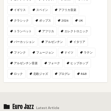
イギリス
スペイン
アフリカ音楽
クラシック
ポップス
2026
UK
トランペット
アフリカ
エレクトロニック
パーカッション
アルゼンチン
イタリア
ファンク
フュージョン
ドイツ
ラテン
アルゼンチン音楽
フォーク
ヒップホップ
ロック
北欧ジャズ
プログレ
R&B
Euro Jazz
Latest Article