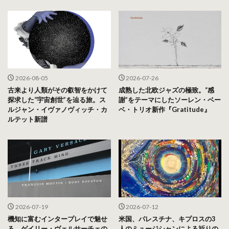
2026-08-05
2026-07-26
古来より人類がその叡智をかけて
成熟した北欧ジャズの極致。“感
探求した“宇宙創世”を辿る旅。ス
謝”をテーマにしたソーレン・ベー
ルジャン・イヴァノヴィッチ・カ
ベ・トリオ新作『Gratitude』
ルテット新譜
2026-07-19
2026-07-12
機知に富むインタープレイで魅せ
米国、パレスチナ、キプロスの3
る、ゲイリー・ヴェルサーチェの
人のミュージシャンによる祈りの