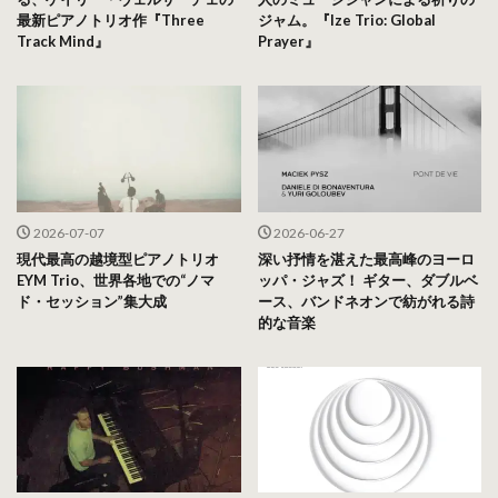
最新ピアノトリオ作『Three
ジャム。『Ize Trio: Global
Track Mind』
Prayer』
2026-07-07
2026-06-27
現代最高の越境型ピアノトリオ
深い抒情を湛えた最高峰のヨーロ
EYM Trio、世界各地での“ノマ
ッパ・ジャズ！ ギター、ダブルベ
ド・セッション”集大成
ース、バンドネオンで紡がれる詩
的な音楽