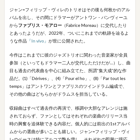
ジャン=フィリップ・ヴィレのトリオはその後も何枚かのアル
バムを出し、その間にドラマーがアントワン・バンヴィーユ
から
ファブリス・モアロー
（Fabrice Moreau）に交代したり
とあったようだが、2022年、ついにこれまでの軌跡を辿るよ
うな作品
『In vivo』
が世に公開された。
今作はこれまでに彼のジャズトリオに関わった音楽家が全員
参加（といってもドラマー二人が交代しただけだが…）し、曲
目も過去の代表曲を中心に組み立てた、所謂“集大成”的な作
品だ。(1)「Dérives」、(4)「Pour el ho」、(8)「Par tout les
temps」はアントワンとファブリスのツインドラム編成で、
その他の曲はどちらかがドラムスを担当している。
収録曲はすべて過去作の再演で、移調や大胆なアレンジは施
されておらず、ファンとしてはそれぞれの楽曲のリリース当
時の興奮を追体験できる内容だ。個人的には前出の1stアルバ
ムからの選曲が多いことも嬉しい。ジャン=フィリップ・ヴィ
レのベースは特にアルコで艶を増し、それぞれの即興に呼応