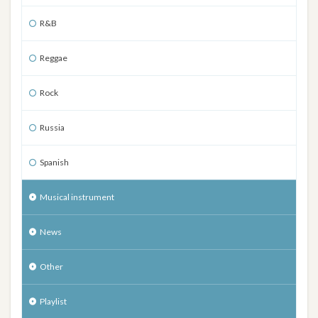
R&B
Reggae
Rock
Russia
Spanish
Musical instrument
News
Other
Playlist