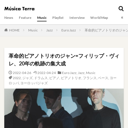
News
Feature
Music
Playlist
Interview
World Map
HOME
Music
Jazz
Euro Jazz
革命的ピアノトリオのジャン
革命的ピアノトリオのジャン=フィリップ・ヴィ
レ、20年の軌跡の集大成
2022-04-26
2022-04-24
Euro Jazz
,
Jazz
,
Music
2022
,
ジャズ
,
ドラムス
,
ピアノ
,
ピアノトリオ
,
フランス
,
ベース
,
ヨー
ロッパ
,
ヨーロッパジャズ