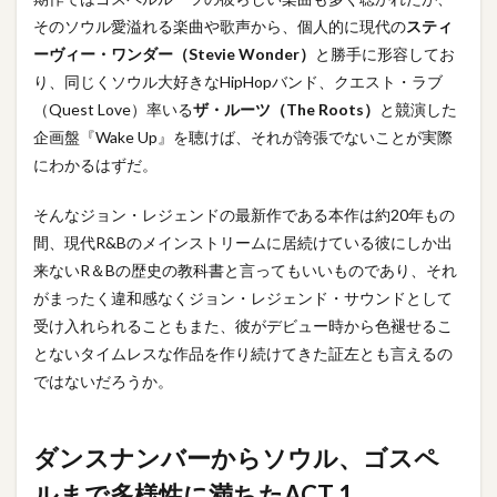
神々
しさ
そのソウル愛溢れる楽曲や歌声から、個人的に現代の
スティ
をま
ーヴィー・ワンダー（Stevie Wonder）
と勝手に形容してお
とっ
り、同じくソウル大好きなHipHopバンド、クエスト・ラブ
た
ACT
（Quest Love）率いる
ザ・ルーツ（The Roots）
と競演した
2
企画盤『Wake Up』を聴けば、それが誇張でないことが実際
にわかるはずだ。
3.1
プロ
フィ
そんなジョン・レジェンドの最新作である本作は約20年もの
ール
間、現代R&Bのメインストリームに居続けている彼にしか出
来ないR＆Bの歴史の教科書と言ってもいいものであり、それ
3.2
がまったく違和感なくジョン・レジェンド・サウンドとして
関連
記事
受け入れられることもまた、彼がデビュー時から色褪せるこ
とないタイムレスな作品を作り続けてきた証左とも言えるの
ではないだろうか。
ダンスナンバーからソウル、ゴスペ
ルまで多様性に満ちたACT 1