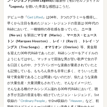
ン・レジェンド(John Legend)
の最新作で初のセルフタイトル
『Legend』
を聴いた率直な感想はこうだ。
2
ダン
デビュー作『
Get Lifted
』は04年。 3つのグラミーを獲得し、
スナ
早くから注目を集めたジョン・レジェンドの音楽は 00年代の
ンバ
ーか
R&Bにおいて、一種独特の存在感を放っていた。
ニーヨ
らソ
（Ne-yo）
を筆頭に
マリオ（Mario）
、
マーカス・ヒュース
ウ
ル、
トン（Marques Houston）
、
レイ・J（Ray J）
、
トレイ・ソ
ゴス
ングス（Trey Songs）
、
オマリオン（Omrion）
等、黄金期
ペル
を迎えた00年代R&Bであったが、R&Bシンガーをアイドルの
まで
多様
ようにもてはやし、マッチョで屈強な男が甘い歌声で女の子
性に
を口説くものや、クラブバンガーな楽曲が量産されていたと
満ち
も記憶している。もちろん良作も非常に多く、そういった意
た
ACT
味で黄金期であることは間違いないのだが、似たような楽曲
1
が大量生産・大量消費もされていた、そんなイメージだ。
そんなある種のナルシシズム溢れる00年代R&Bにおいて、聴
3
き手が主語の音楽を歌い続けていたジョン・レジェンド。1st
神性
を感
収録の「
Ordinary People
」や2nd収録の「
Heaven
」など、初
じる
期作ではゴスペルルーツの彼らしい楽曲も多く聴かれたが、