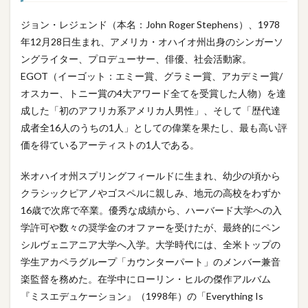
ジョン・レジェンド（本名：John Roger Stephens）、1978
年12月28日生まれ、アメリカ・オハイオ州出身のシンガーソ
ングライター、プロデューサー、俳優、社会活動家。
EGOT（イーゴット：エミー賞、グラミー賞、アカデミー賞/
オスカー、トニー賞の4大アワード全てを受賞した人物）を達
成した「初のアフリカ系アメリカ人男性」、そして「歴代達
成者全16人のうちの1人」としての偉業を果たし、最も高い評
価を得ているアーティストの1人である。
米オハイオ州スプリングフィールドに生まれ、幼少の頃から
クラシックピアノやゴスペルに親しみ、地元の高校をわずか
16歳で次席で卒業。優秀な成績から、ハーバード大学への入
学許可や数々の奨学金のオファーを受けたが、最終的にペン
シルヴェニアニア大学へ入学。大学時代には、全米トップの
学生アカペラグループ「カウンターパート」のメンバー兼音
楽監督を務めた。在学中にローリン・ヒルの傑作アルバム
『ミスエデュケーション』（1998年）の「Everything Is