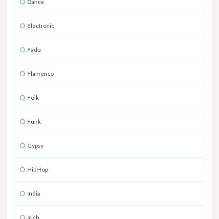
Dance
Electronic
Fado
Flamenco
Folk
Funk
Gypsy
Hip Hop
India
Irish