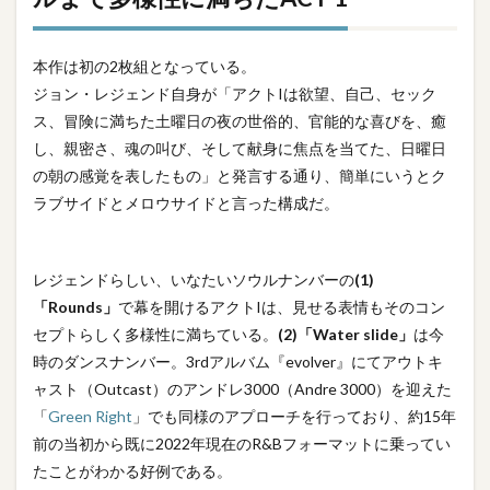
本作は初の2枚組となっている。
ジョン・レジェンド自身が「アクトIは欲望、自己、セック
ス、冒険に満ちた土曜日の夜の世俗的、官能的な喜びを、癒
し、親密さ、魂の叫び、そして献身に焦点を当てた、日曜日
の朝の感覚を表したもの」と発言する通り、簡単にいうとク
ラブサイドとメロウサイドと言った構成だ。
レジェンドらしい、いなたいソウルナンバーの
(1)
「Rounds」
で幕を開けるアクトIは、見せる表情もそのコン
セプトらしく多様性に満ちている。
(2)「Water slide」
は今
時のダンスナンバー。3rdアルバム『evolver』にてアウトキ
ャスト（Outcast）のアンドレ3000（Andre 3000）を迎えた
「
Green Right
」でも同様のアプローチを行っており、約15年
前の当初から既に2022年現在のR&Bフォーマットに乗ってい
たことがわかる好例である。