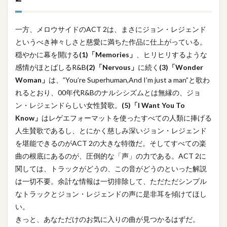
一方、メロウサイドのACT 2は、まさにジョン・レジェンド
というべき神々しさと慈愛に満ちた作品に仕上がっている。
穏やかに幕を開ける
(1)「Memories」
、ヒリヒリするような
感情がほとばしるR&B
(2)「Nervous」
に続く
(3)「Wonder
Woman」
は、”You’re Superhuman,And I’m just a man”と歌わ
れるとおり、00年代R&Bのナルシシズムとは無縁の、ジョ
ン・レジェンドらしい女性賛歌。
(5)「I Want You To
Know」
はレゲエフォーマットを使ったすべての人類に捧げる
人生賛歌であるし、とにかく慈しみ深いジョン・レジェンド
を堪能できるのがACT 2の大きな特徴だ。そしてすべての楽
曲の根底にあるのが、圧倒的な「声」の力である。ACT 2に
関しては、トラックがどうの、この音がどうのといった解説
は一切不要。余計な情報は一切排除して、ただただシンプル
なトラックとジョン・レジェンドの声に是非耳を傾けてほし
い。
きっと、あなただけのお気に入りの曲が見つかるはずだ。