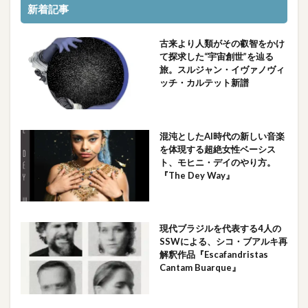
新着記事
古来より人類がその叡智をかけ
て探求した“宇宙創世”を辿る
旅。スルジャン・イヴァノヴィ
ッチ・カルテット新譜
混沌としたAI時代の新しい音楽
を体現する超絶女性ベーシス
ト、モヒニ・デイのやり方。
『The Dey Way』
現代ブラジルを代表する4人の
SSWによる、シコ・ブアルキ再
解釈作品『Escafandristas
Cantam Buarque』