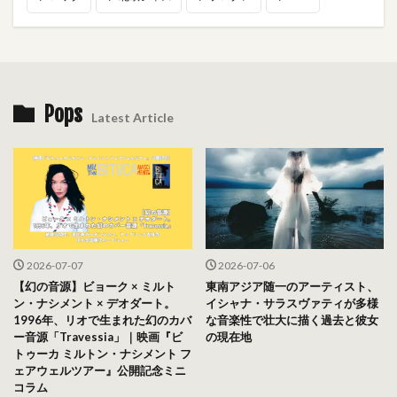
Pops
Latest Article
2026-07-07
2026-07-06
【幻の音源】ビョーク × ミルト
東南アジア随一のアーティスト、
ン・ナシメント × デオダート。
イシャナ・サラスヴァティが多様
1996年、リオで生まれた幻のカバ
な音楽性で壮大に描く過去と彼女
ー音源「Travessia」｜映画『ビ
の現在地
トゥーカ ミルトン・ナシメント フ
ェアウェルツアー』公開記念ミニ
コラム