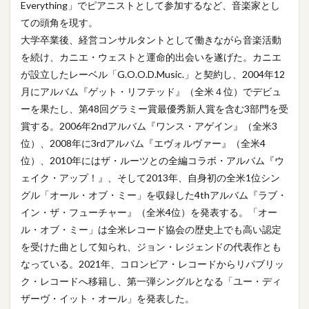
Everything」でピアニストとして参加するなど、音楽家とし
ての頭角を現す。
大学卒業後、経営コンサルタントとして働きながら音楽活動
を続け、カニエ・ウェストと運命的出会いを遂げた。カニエ
が設立したレーベル「G.O.O.D.Music.」と契約し、2004年12
月にアルバム『ゲット・リフテッド』（全米４位）でデビュ
ーを果たし、第48回グラミー賞最優秀新人賞を含む3部門を受
賞する。2006年2ndアルバム『ワンス・アゲイン』（全米3
位）、2008年に3rdアルバム『エヴォルヴァー』（全米4
位）、2010年にはザ・ルーツとの全編コラボ・アルバム『ウ
ェイク・アップ！』、そして2013年、自身初の全米1位シン
グル「オール・オブ・ミー」を収録した4thアルバム『ラブ・
イン・ザ・フューチャー』（全米4位）を発表する。「オー
ル・オブ・ミー」は全米レコード協会の歴史上でも高い認定
を受けた曲として知られ、ジョン・レジェンドの代表作とも
なっている。2021年、コロンビア・レコードからリパブリッ
ク・レコードへ移籍し、第一弾シングルとなる「ユー・ディ
ザーヴ・イット・オール」を発表した。