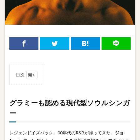
目次
1
グラ
ミー
グラミーも認める現代型ソウルシンガ
も認
ー
める
現代
型ソ
ウル
レジェンドイズバック、00年代のR&Bが帰ってきた。
ジョ
シン
ガー