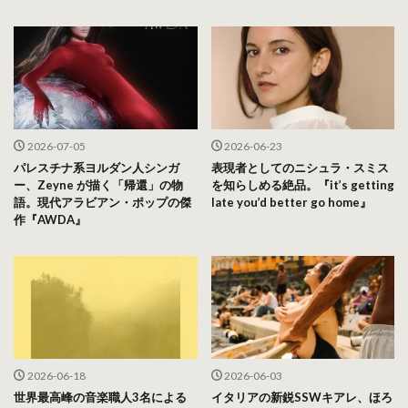
2026-07-05
2026-06-23
パレスチナ系ヨルダン人シンガ
表現者としてのニシュラ・スミス
ー、Zeyne が描く「帰還」の物
を知らしめる絶品。『it’s getting
語。現代アラビアン・ポップの傑
late you’d better go home』
作『AWDA』
2026-06-18
2026-06-03
世界最高峰の音楽職人3名による
イタリアの新鋭SSWキアレ、ほろ