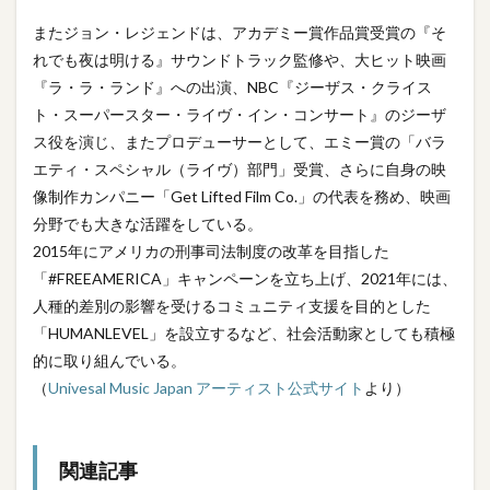
またジョン・レジェンドは、アカデミー賞作品賞受賞の『そ
れでも夜は明ける』サウンドトラック監修や、大ヒット映画
『ラ・ラ・ランド』への出演、NBC『ジーザス・クライス
ト・スーパースター・ライヴ・イン・コンサート』のジーザ
ス役を演じ、またプロデューサーとして、エミー賞の「バラ
エティ・スペシャル（ライヴ）部門」受賞、さらに自身の映
像制作カンパニー「Get Lifted Film Co.」の代表を務め、映画
分野でも大きな活躍をしている。
2015年にアメリカの刑事司法制度の改革を目指した
「#FREEAMERICA」キャンペーンを立ち上げ、2021年には、
人種的差別の影響を受けるコミュニティ支援を目的とした
「HUMANLEVEL」を設立するなど、社会活動家としても積極
的に取り組んでいる。
（
Univesal Music Japan アーティスト公式サイト
より）
関連記事