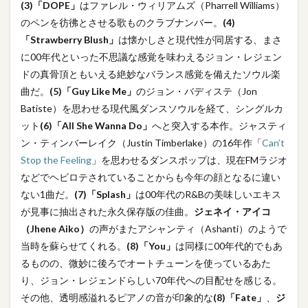
(3)「DOPE」
はファレル・ウィリアムズ（Pharrell Williams）
のペンを彷彿とさせる歌ものクラブナンバー。
(4)
「Strawberry Blush」
は懐かしさと現代性が同居する、まさ
に00年代といった不思議な感覚を味わえるジョン・レジェン
ドの真骨頂ともいえる絶妙なバランス感覚を備えたソウル楽
曲だ。
(5)「Guy Like Me」
のジョン・バディステ（Jon
Batiste）を思わせる現代風ダンスソウルを経て、シングルカ
ット
(6)「All She Wanna Do」
へと突入する本作。ジャスティ
ン・ティンバーレイク（Justin Timberlake）の16年作「
Can’t
Stop the Feeling
」を思わせるダンスポップは、現在FMラジオ
などでヘビロテされていることからも今年の顔となるに違い
ない1曲だ。
(7)「Splash」
は00年代のR&Bの美味しいエキス
が見事に抽出された永久保存版の佳曲。
ジェネイ・アイコ
（Jhene Aiko）
の声がまたアシャンティ（Ashanti）のようで
当時を蘇らせてくれる。
(8)「You」
は同様に00年代的でもあ
るものの、微妙に後ろでオートチューンを使っているあた
り、ジョン・レジェンドらしい70年代への目配せを感じる。
その他、透明感溢れるピアノの音が印象的な
(8)「Fate」
、
ジ