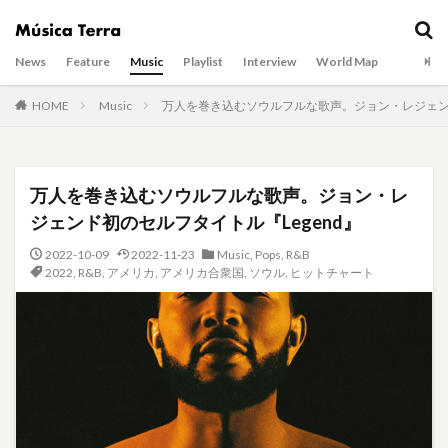
News
Feature
Music
Playlist
Interview
World Map
HOME
Music
万人を巻き込むソウルフルな歌声。ジョン・レジェンド
万人を巻き込むソウルフルな歌声。ジョン・レ
ジェンド初のセルフタイトル『Legend』
2022-10-09
2022-11-23
Music
,
Pops
,
R&B
2022
,
R&B
,
アメリカ
,
アメリカ合衆国
,
ソウル
,
ヒットチャート