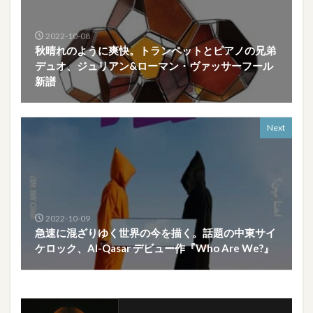
2022-10-08
秋晴れのように爽快。トランペットとピアノの兄弟
デュオ、ジュリアン&ローマン・ヴァッサーフール
新譜
Next
2022-10-09
急速に混ざりゆく世界の今を描く。話題の中東サイ
ケロック、Al-Qasar デビュー作『Who Are We?』