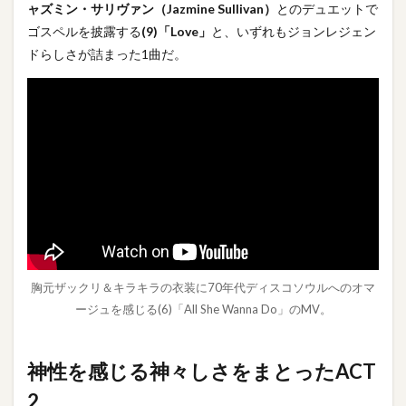
ャズミン・サリヴァン（Jazmine Sullivan）
とのデュエットで
ゴスペルを披露する
(9)「Love」
と、いずれもジョンレジェン
ドらしさが詰まった1曲だ。
胸元ザックリ＆キラキラの衣装に70年代ディスコソウルへのオマ
ージュを感じる(6)「All She Wanna Do」のMV。
神性を感じる神々しさをまとったACT
2