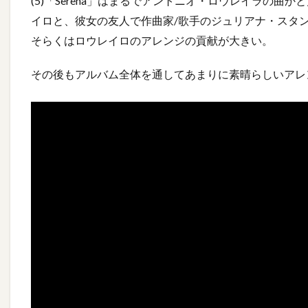
(5)「Serena」はまるでアントニオ・ロウレイラの
イロと、彼女の友人で作曲家/歌手のジュリアナ・スタンザーニ（
そらくはロウレイロのアレンジの貢献が大きい。
その後もアルバム全体を通してあまりに素晴らしいアレ