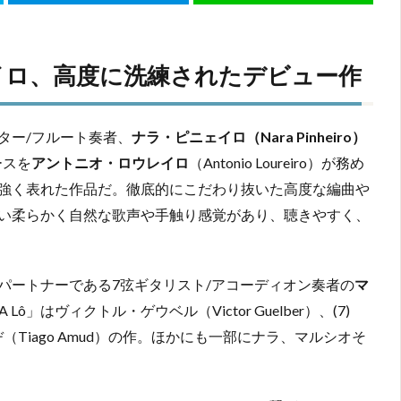
イロ、高度に洗練されたデビュー作
ター/フルート奏者、
ナラ・ピニェイロ（Nara Pinheiro）
ースを
アントニオ・ロウレイロ
（Antonio Loureiro）が務め
強く表れた作品だ。徹底的にこだわり抜いた高度な編曲や
い柔らかく自然な歌声や手触り感覚があり、聴きやすく、
パートナーである7弦ギタリスト/アコーディオン奏者の
マ
「A Lô」はヴィクトル・ゲウベル（Victor Guelber）、(7)
（Tiago Amud）の作。ほかにも一部にナラ、マルシオそ