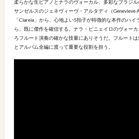
柔らかな生ピアノとナラのヴォーカル、多彩なブラジル
サンゼルスのジェネヴィーヴ・アルタディ（Genevieve 
「Clareia」から、心地よい5拍子が特徴的な本作のハイライト
ら、既に傑作を確信する。ナラ・ピニェイロのヴォーカ
ろフルート演奏の確かな技量にありそうだ。フルートは
とアルバム全編に渡って重要な役割を担う。