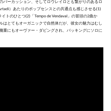
のパーカッション、そしてロウレイロとも繋がりのあるロ
Artadi）あたりのポップセンスとの共通点も感じさせる(1)
のひとつ(2)「Tempo de Vendaval」の冒頭の2曲か
ルはとてもオーガニックで自然体だが、彼女の魅力はむし
幾重にもオーヴァー・ダビングされ、バッキングにソロに