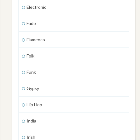
Electronic
Fado
Flamenco
Folk
Funk
Gypsy
Hip Hop
India
Irish