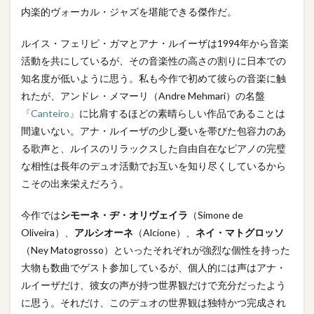
内楽的ヴォーカル・ジャズを堪能できる傑作だ。
ルイス・フェリピ・ガマとアナ・ルイーザは1994年から音楽
活動を共にしているが、その音楽性の高さの割りに日本での
知名度が低いように思う。私も今作で初めて彼らの音楽に触
れたが、アンドレ・メマーリ（Andre Mehmari）の名盤
『Canteiro』
に比肩するほどの素晴らしい作品であることは
間違いない。アナ・ルイーザの少し憂いを帯びた包容力のあ
る歌声と、ルイスのリラックスした自由自在なピアノの完璧
な相性は長年のデュオ活動でお互いを知り尽くしているから
こその出来栄えだろう。
今作では
シモーネ・ヂ・オリヴェイラ
（Simone de
Oliveira）、
アルシオーネ
（Alcione）、
ネイ・マトグロッソ
（Ney Matogrosso）といったそれぞれが強烈な個性を持った
大物も数曲でゲスト参加しているが、個人的には声はアナ・
ルイーザだけ、彼女の声が持つ世界観だけで充分だったよう
に思う。それだけ、このデュオの世界観は独特かつ完成され