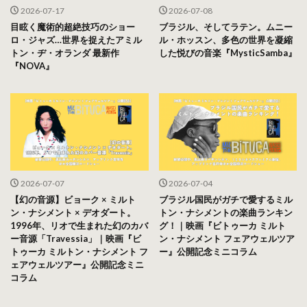
2026-07-17
2026-07-08
目眩く魔術的超絶技巧のショー
ブラジル、そしてラテン。ムニー
ロ・ジャズ…世界を捉えたアミル
ル・ホッスン、多色の世界を凝縮
トン・ヂ・オランダ 最新作
した悦びの音楽『MysticSamba』
『NOVA』
2026-07-07
2026-07-04
【幻の音源】ビョーク × ミルト
ブラジル国民がガチで愛するミル
ン・ナシメント × デオダート。
トン・ナシメントの楽曲ランキン
1996年、リオで生まれた幻のカバ
グ！｜映画『ビトゥーカ ミルト
ー音源「Travessia」｜映画『ビ
ン・ナシメント フェアウェルツア
トゥーカ ミルトン・ナシメント フ
ー』公開記念ミニコラム
ェアウェルツアー』公開記念ミニ
コラム