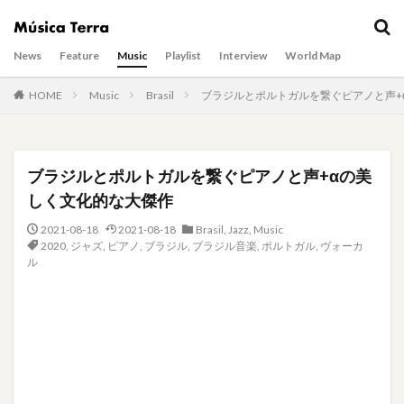
News
Feature
Music
Playlist
Interview
World Map
HOME
Music
Brasil
ブラジルとポルトガルを繋ぐピアノと声+
ブラジルとポルトガルを繋ぐピアノと声+αの美
しく文化的な大傑作
2021-08-18
2021-08-18
Brasil
,
Jazz
,
Music
2020
,
ジャズ
,
ピアノ
,
ブラジル
,
ブラジル音楽
,
ポルトガル
,
ヴォーカ
ル