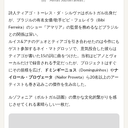
詩人ティアゴ・トーレス・ダ・シルヴァはポルトガル出身だ
が、ブラジルの有名女優/歌手ビビ・フェレイラ（Bibi
Ferreira）のショー『アマリア』の監督を務めるなどブラジル
との関係は深い。
ルイス&アナのデュオとティアゴを引き合わせたのは今作にも
ゲスト参加するネイ・マトグロッソで、意気投合した彼らは
ティアゴが書いた15の詞に曲をつけた。当初はピアノとヴォ
ーカルだけで録音される予定だったが、プロジェクトはすぐ
にその規模を広げ、
ドミンギーニョス
（Dominguinhos）や
ナ
イロール・プロヴェータ
（Nailor Proveta）ら20名以上のアー
ティストも巻き込みこの傑作を生み出した。
ルゾフォニア（ポルトガル語圏）の豊かな文化的繋がりを感
じさせてくれる素晴らしい一枚だ。