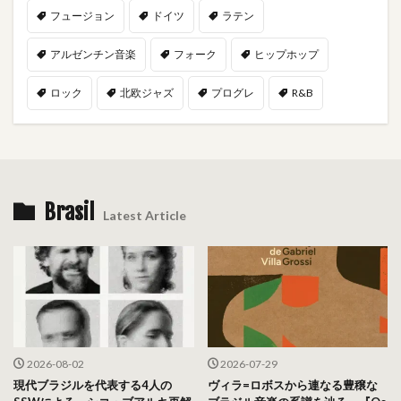
フュージョン
ドイツ
ラテン
アルゼンチン音楽
フォーク
ヒップホップ
ロック
北欧ジャズ
プログレ
R&B
Brasil
Latest Article
2026-08-02
2026-07-29
現代ブラジルを代表する4人の
ヴィラ=ロボスから連なる豊穣な