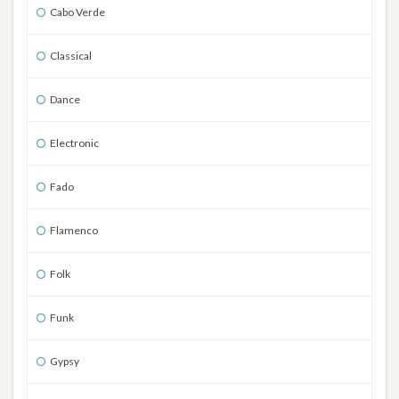
Cabo Verde
Classical
Dance
Electronic
Fado
Flamenco
Folk
Funk
Gypsy