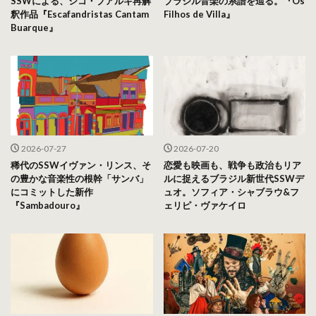
SSWによる、シコ・ブアルキ再解
ブラジル音楽の系譜を辿る。『Os
釈作品『Escafandristas Cantam
Filhos de Villa』
Buarque』
2026-07-27
2026-07-20
稀代のSSWイヴァン・リンス、そ
恋愛も映画も、戦争も政治もリア
の豊かな音楽性の根幹「サンバ」
ルに捉えるブラジル新世代SSWデ
にコミットした新作
ュオ。ソフィア・シャブラウ&フ
『Sambadouro』
ェリピ・ヴァケイロ