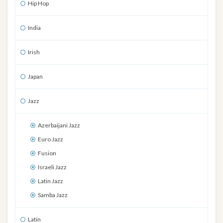
Hip Hop
India
Irish
Japan
Jazz
Azerbaijani Jazz
Euro Jazz
Fusion
Israeli Jazz
Latin Jazz
Samba Jazz
Latin