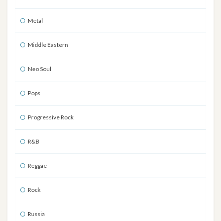
Metal
Middle Eastern
Neo Soul
Pops
Progressive Rock
R&B
Reggae
Rock
Russia