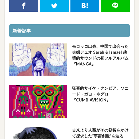
新着記事
モロッコ出身、中国で出会った
夫婦デュオ Sarah & Ismael 越
境的サウンドの初フルアルバム
『MANGA』
狂喜的サイケ・クンビア、ソニ
ード・ガヨ・ネグロ
『CUMBIAVISION』
古来より人類がその叡智をかけ
て探求した“宇宙創世”を辿る