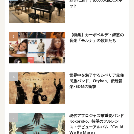
好きにおすすめの3大観光スポ
ット
【特集】カーボベルデ・郷愁の
音楽「モルナ」の歌姫たち
世界中を魅了するシベリア先住
民族バンド、Otyken。伝統音
楽×EDMの衝撃
現代アフロジャズ最重要バンド
Kokoroko、待望のフルレン
ス・デビューアルバム『Could
We Be More』