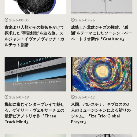
2026-08-05
2026-07-26
古来より人類がその叡智をかけて
成熟した北欧ジャズの極致。“感
探求した“宇宙創世”を辿る旅。ス
謝”をテーマにしたソーレン・ベー
ルジャン・イヴァノヴィッチ・カ
ベ・トリオ新作『Gratitude』
ルテット新譜
2026-07-19
2026-07-12
機知に富むインタープレイで魅せ
米国、パレスチナ、キプロスの3
る、ゲイリー・ヴェルサーチェの
人のミュージシャンによる祈りの
最新ピアノトリオ作『Three
ジャム。『Ize Trio: Global
Track Mind』
Prayer』