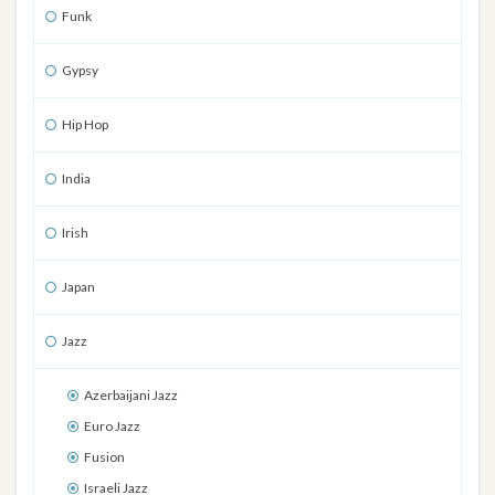
Funk
Gypsy
Hip Hop
India
Irish
Japan
Jazz
Azerbaijani Jazz
Euro Jazz
Fusion
Israeli Jazz