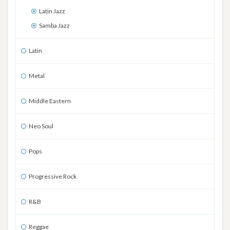
Latin Jazz
Samba Jazz
Latin
Metal
Middle Eastern
Neo Soul
Pops
Progressive Rock
R&B
Reggae