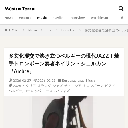
News
Feature
Music
Playlist
Interview
World Map
HOME
Music
Jazz
Euro Jazz
多文化混交で沸き立つベルギ
多文化混交で沸き立つベルギーの現代JAZZ！若
手トロンボーン奏者ネイサン・シュルカン
『Ambre』
2026-02-27
2026-02-23
Euro Jazz
,
Jazz
,
Music
2026
,
イタリア
,
オランダ
,
ジャズ
,
チュニジア
,
トロンボーン
,
ピアノ
,
ベルギー
,
ヨーロッパ
,
ヨーロッパジャズ