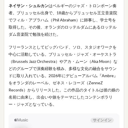
ネイサン・シュルカン
はベルギーのジャズ・トロンボーン奏
者。ブリュッセル出身で、18歳からブリュッセル王立音楽院
でフィル・アブラハム（Phil Abraham）に師事し、学士号を
取得した。その後、オランダのロッテルダムにあるロッテル
ダム音楽院で勉強を続けた。
フリーランスとしてビッグバンド、ソロ、スタジオワークを
中心に活動している。ブリュッセル・ジャズ・オーケストラ
（Brussels Jazz Orchestra）やアカ・ムーン（Aka Moon）な
どのグループで演奏経験を積み、多様な文化の融合をサウン
ドに取り入れている。2026年にデビューアルバム『Ambre』
をオランダのレーベル、ゼネス・レコーズ（ZenneZ
Records）からリリースした。この作品のタイトルは彼の娘の
名前に由来し、出会いや旅をテーマにしたコンテンポラリ
ー・ジャズとなっている。