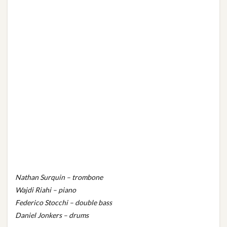
Nathan Surquin – trombone
Wajdi Riahi – piano
Federico Stocchi – double bass
Daniel Jonkers – drums