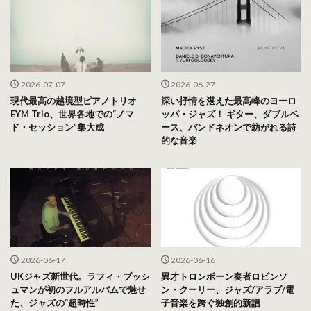
2026-07-07
2026-06-27
現代最高の越境型ピアノトリオ
深い抒情を湛えた最高峰のヨーロ
EYM Trio、世界各地での“ノマ
ッパ・ジャズ！ ギター、ダブルベ
ド・セッション”集大成
ース、バンドネオンで紡がれる詩
的な音楽
2026-06-17
2026-06-16
UKジャズ新世代。ラフィ・ブッシ
異才トロンボーン奏者ロビンソ
ュマンが初のフルアルバムで魅せ
ン・クーリー、ジャズ/アラブ/電
た、ジャズの“超時性”
子音楽を跨ぐ独創的新譜