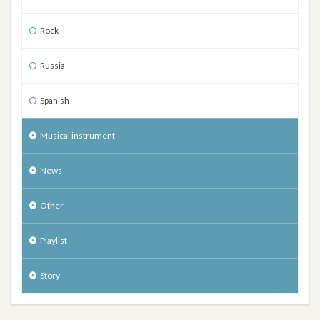
Rock
Russia
Spanish
Musical instrument
News
Other
Playlist
Story