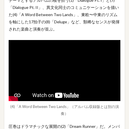
テーマとするアルバムの核を担う(1)「Dialogue Pt. I」と(7)
「Dialogue Pt. II」、異文化同士のコミュニケーションを描い
た(4)「A Word Between Two Lands」、東欧〜中東のリズム
を軸にした17拍子の(8)「Deluge」など、類稀なセンスが発揮
された楽曲と演奏が並ぶ。
(4)「A Word Between Two Lands」（アルバム収録版とは別の演
奏）
圧巻はドラマチックな展開の(2)「Dream Runner」だ。メンバ