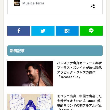
新着記事
パレスチナ出身カーヌーン奏者
フィラス・ズレイクが放つ現代
アラビック・ジャズの傑作
『Tarabesque』
モロッコ出身、中国で出会った
夫婦デュオ Sarah & Ismael 越
境的サウンドの初フルアルバム
『MANGA』