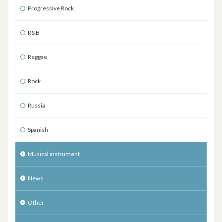
Progressive Rock
R&B
Reggae
Rock
Russia
Spanish
Musical instrument
News
Other