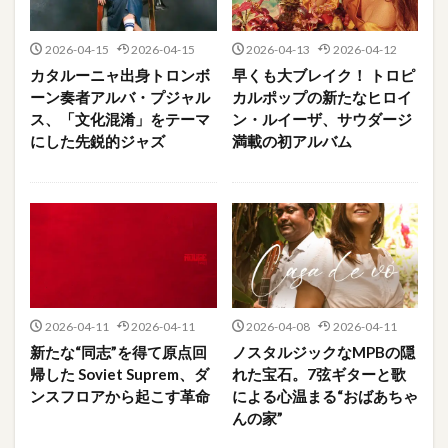
2026-04-15
2026-04-15
2026-04-13
2026-04-12
カタルーニャ出身トロンボ
早くも大ブレイク！ トロピ
ーン奏者アルバ・プジャル
カルポップの新たなヒロイ
ス、「文化混淆」をテーマ
ン・ルイーザ、サウダージ
にした先鋭的ジャズ
満載の初アルバム
2026-04-11
2026-04-11
2026-04-08
2026-04-11
新たな“同志”を得て原点回
ノスタルジックなMPBの隠
帰した Soviet Suprem、ダ
れた宝石。7弦ギターと歌
ンスフロアから起こす革命
による心温まる“おばあちゃ
んの家”