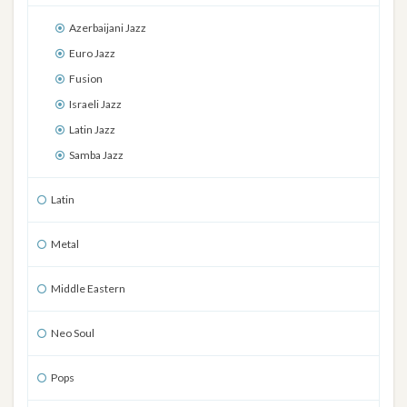
Azerbaijani Jazz
Euro Jazz
Fusion
Israeli Jazz
Latin Jazz
Samba Jazz
Latin
Metal
Middle Eastern
Neo Soul
Pops