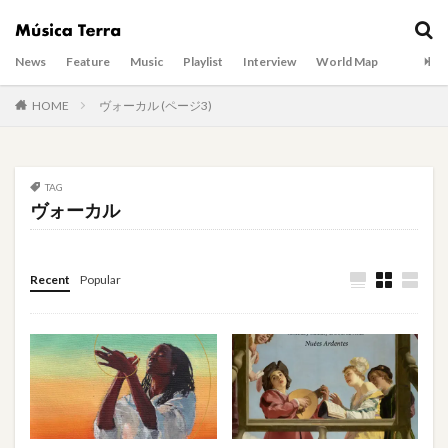
News
Feature
Music
Playlist
Interview
World Map
HOME
ヴォーカル (ページ3)
TAG
ヴォーカル
Recent
Popular