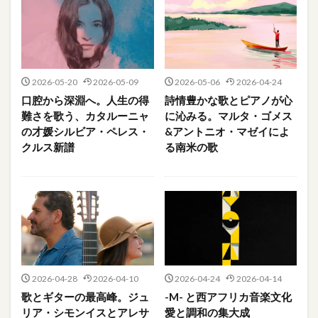
2026-05-20
2026-05-09
2026-05-06
2026-04-24
口腔から深淵へ。人生の得
詩情豊かな歌とピアノが心
難さを歌う、カタルーニャ
に沁みる。マルタ・ゴメス
の才媛シルビア・ペレス・
&アントニオ・マゼイによ
クルス新譜
る南米の歌
2026-04-28
2026-04-10
2026-04-24
2026-04-14
歌とギターの最高峰。ジュ
-M- と西アフリカ音楽文化
リア・シモンイスとアレサ
愛と調和の集大成