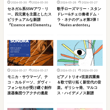
2026-05-30
2026-05-30
2026-05-28
2026-05-27
セネガル系SSWアワ・リ
歌手ローズマリー・スタン
ー、四元素を主題としたス
ドレー&チェロ奏者ドム・
ピリチュアルな新譜
ラ・ネナのデュオ第3弾！
『Essence and Elements』
『Nuées ardentes』
2026-05-27
2026-05-27
2026-05-21
2026-05-20
モニカ・サウマーゾ、テ
ピアノトリオ+弦楽四重奏
コ・カルドーソ、ダヴィ・
＆歌で切り拓く新世代の音
フォンセカが受け継ぐ創作
楽。ギリシャ発、マルコ
楽器集団ウアクチの遺産
ス・ハイデメノス新譜