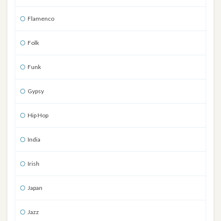
Flamenco
Folk
Funk
Gypsy
Hip Hop
India
Irish
Japan
Jazz