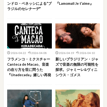
ンドロ・ペネッシによる“ブ
『Lamomali Je t’aime』
ラジルのセレナーデ”
2026-04-22
2026-04-08
2026-04-19
2026-04-10
フラメンコ・ミクスチャー
新しいブラジリアン・ジャ
Canteca de Macao、音楽
ズで音楽の無限の可能性を
の在り方を世に問うた
探求。ジャミーレ&ヴィニ
『Unadecada』嬉しい再発
シウス・ゴメス