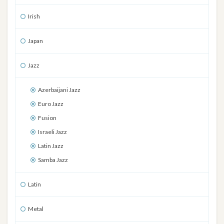
Irish
Japan
Jazz
Azerbaijani Jazz
Euro Jazz
Fusion
Israeli Jazz
Latin Jazz
Samba Jazz
Latin
Metal