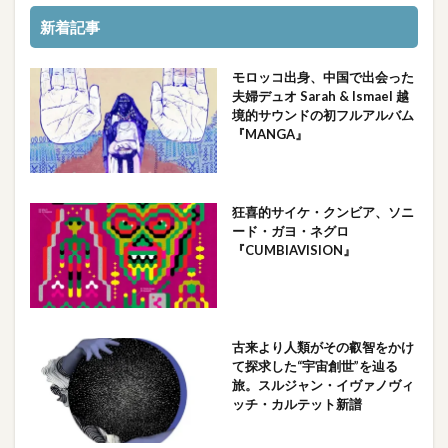
新着記事
モロッコ出身、中国で出会った
夫婦デュオ Sarah & Ismael 越
境的サウンドの初フルアルバム
『MANGA』
狂喜的サイケ・クンビア、ソニ
ード・ガヨ・ネグロ
『CUMBIAVISION』
古来より人類がその叡智をかけ
て探求した“宇宙創世”を辿る
旅。スルジャン・イヴァノヴィ
ッチ・カルテット新譜