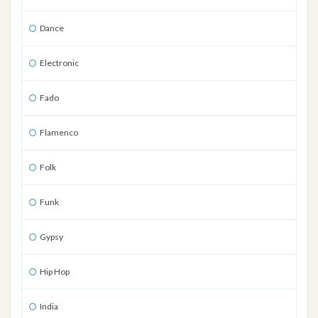
Dance
Electronic
Fado
Flamenco
Folk
Funk
Gypsy
Hip Hop
India