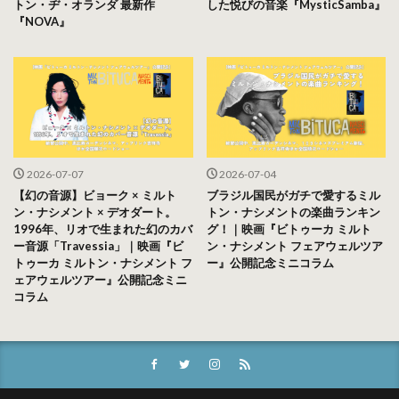
トン・ヂ・オランダ 最新作
した悦びの音楽『MysticSamba』
『NOVA』
2026-07-07
2026-07-04
【幻の音源】ビョーク × ミルト
ブラジル国民がガチで愛するミル
ン・ナシメント × デオダート。
トン・ナシメントの楽曲ランキン
1996年、リオで生まれた幻のカバ
グ！｜映画『ビトゥーカ ミルト
ー音源「Travessia」｜映画『ビ
ン・ナシメント フェアウェルツア
トゥーカ ミルトン・ナシメント フ
ー』公開記念ミニコラム
ェアウェルツアー』公開記念ミニ
コラム