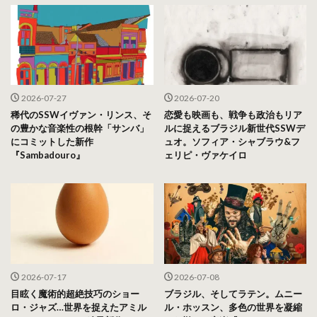
2026-07-27
2026-07-20
稀代のSSWイヴァン・リンス、そ
恋愛も映画も、戦争も政治もリア
の豊かな音楽性の根幹「サンバ」
ルに捉えるブラジル新世代SSWデ
にコミットした新作
ュオ。ソフィア・シャブラウ&フ
『Sambadouro』
ェリピ・ヴァケイロ
2026-07-17
2026-07-08
目眩く魔術的超絶技巧のショー
ブラジル、そしてラテン。ムニー
ロ・ジャズ…世界を捉えたアミル
ル・ホッスン、多色の世界を凝縮