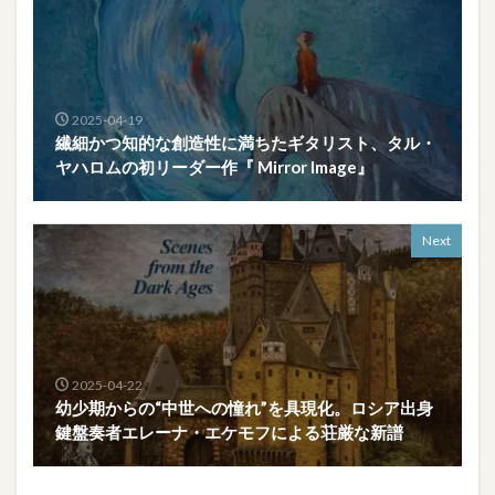
2025-04-19
繊細かつ知的な創造性に満ちたギタリスト、タル・
ヤハロムの初リーダー作『 Mirror Image』
Next
2025-04-22
幼少期からの“中世への憧れ”を具現化。ロシア出身
鍵盤奏者エレーナ・エケモフによる荘厳な新譜