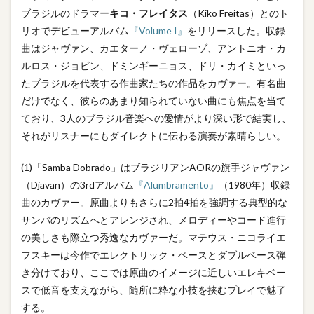
ブラジルのドラマー
キコ・フレイタス
（Kiko Freitas）とのト
リオでデビューアルバム
『Volume I』
をリリースした。収録
曲はジャヴァン、カエターノ・ヴェローゾ、アントニオ・カ
ルロス・ジョビン、ドミンギーニョス、ドリ・カイミといっ
たブラジルを代表する作曲家たちの作品をカヴァー。有名曲
だけでなく、彼らのあまり知られていない曲にも焦点を当て
ており、3人のブラジル音楽への愛情がより深い形で結実し、
それがリスナーにもダイレクトに伝わる演奏が素晴らしい。
(1)「Samba Dobrado」はブラジリアンAORの旗手ジャヴァン
（Djavan）の3rdアルバム
『Alumbramento』
（1980年）収録
曲のカヴァー。原曲よりもさらに2拍4拍を強調する典型的な
サンバのリズムへとアレンジされ、メロディーやコード進行
の美しさも際立つ秀逸なカヴァーだ。マテウス・ニコライエ
フスキーは今作でエレクトリック・ベースとダブルベース弾
き分けており、ここでは原曲のイメージに近しいエレキベー
スで低音を支えながら、随所に粋な小技を挟むプレイで魅了
する。