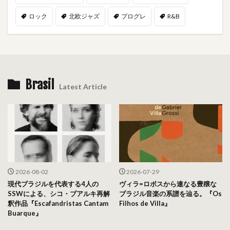
ロック
北欧ジャズ
プログレ
R&B
Brasil
Latest Article
2026-08-02
2026-07-29
現代ブラジルを代表する4人の
ヴィラ=ロボスから連なる豊穣な
SSWによる、シコ・ブアルキ再解
ブラジル音楽の系譜を辿る。『Os
釈作品『Escafandristas Cantam
Filhos de Villa』
Buarque』