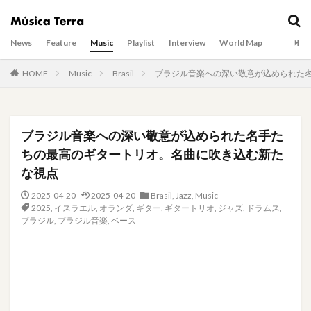
News
Feature
Music
Playlist
Interview
World Map
HOME
Music
Brasil
ブラジル音楽への深い敬意が込められた
ブラジル音楽への深い敬意が込められた名手た
ちの最高のギタートリオ。名曲に吹き込む新た
な視点
2025-04-20
2025-04-20
Brasil
,
Jazz
,
Music
2025
,
イスラエル
,
オランダ
,
ギター
,
ギタートリオ
,
ジャズ
,
ドラムス
,
ブラジル
,
ブラジル音楽
,
ベース