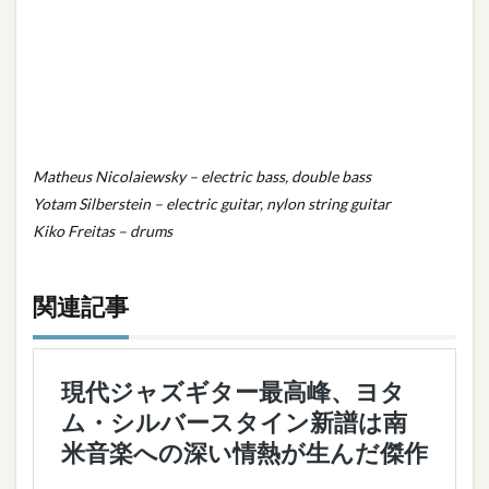
Matheus Nicolaiewsky – electric bass, double bass
Yotam Silberstein – electric guitar, nylon string guitar
Kiko Freitas – drums
関連記事