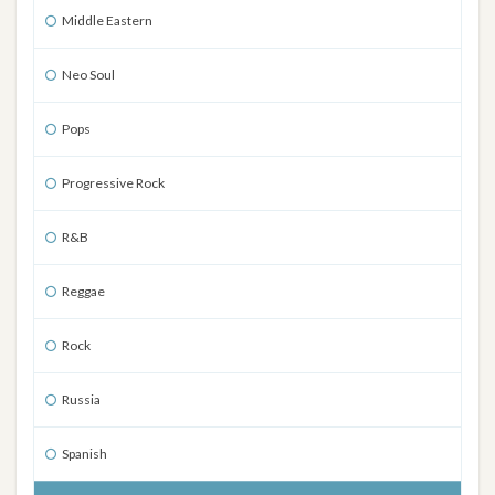
Middle Eastern
Neo Soul
Pops
Progressive Rock
R&B
Reggae
Rock
Russia
Spanish