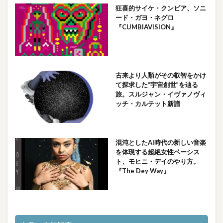
狂喜的サイケ・クンビア、ソニ
ード・ガヨ・ネグロ
『CUMBIAVISION』
古来より人類がその叡智をかけ
て探求した“宇宙創世”を辿る
旅。スルジャン・イヴァノヴィ
ッチ・カルテット新譜
混沌としたAI時代の新しい音楽
を体現する超絶女性ベーシス
ト、モヒニ・デイのやり方。
『The Dey Way』