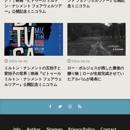
グ！｜映画『ビトゥーカ ミルト
ント フェアウェルツアー』公開記
ン・ナシメント フェアウェルツア
念ミニコラム
ー』公開記念ミニコラム
2026-06-30
2026-06-26
ミルトン・ナシメントの五拍子と
ロー・ボルジェスが残した最後の
変拍子の世界｜映画『ビトゥーカ
贈り物｜ローが生前完成させてい
ミルトン・ナシメント フェアウェ
たアルバムが発表に
ルツアー』公開記念ミニコラム
Info
Author
Sitemap
Privacy Policy
Contact