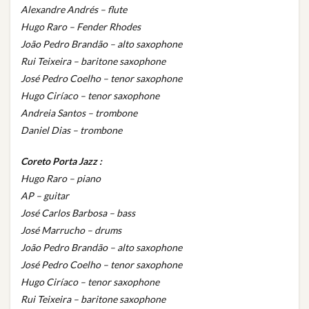
Alexandre Andrés – flute
Hugo Raro – Fender Rhodes
João Pedro Brandão – alto saxophone
Rui Teixeira – baritone saxophone
José Pedro Coelho – tenor saxophone
Hugo Ciríaco – tenor saxophone
Andreia Santos – trombone
Daniel Dias – trombone
Coreto Porta Jazz :
Hugo Raro – piano
AP – guitar
José Carlos Barbosa – bass
José Marrucho – drums
João Pedro Brandão – alto saxophone
José Pedro Coelho – tenor saxophone
Hugo Ciríaco – tenor saxophone
Rui Teixeira – baritone saxophone