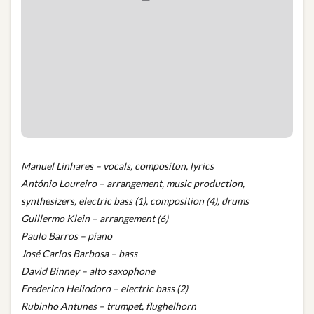
Manuel Linhares – vocals, compositon, lyrics
António Loureiro – arrangement, music production,
synthesizers, electric bass (1), composition (4), drums
Guillermo Klein – arrangement (6)
Paulo Barros – piano
José Carlos Barbosa – bass
David Binney – alto saxophone
Frederico Heliodoro – electric bass (2)
Rubinho Antunes – trumpet, flughelhorn