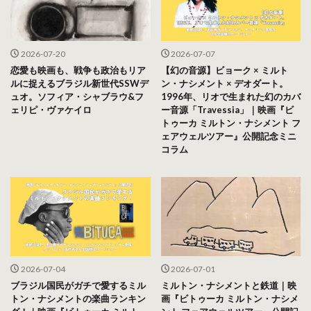
2026-07-20
2026-07-07
恋愛も映画も、戦争も政治もリア
【幻の音源】ビョーク × ミルト
ルに捉えるブラジル新世代SSWデ
ン・ナシメント × デオダート。
ュオ。ソフィア・シャブラウ&フ
1996年、リオで生まれた幻のカバ
ェリピ・ヴァケイロ
ー音源「Travessia」｜映画『ビ
トゥーカ ミルトン・ナシメント フ
ェアウェルツアー』公開記念ミニ
コラム
2026-07-04
2026-07-01
ブラジル国民がガチで愛するミル
ミルトン・ナシメントと鉄道｜映
トン・ナシメントの楽曲ランキン
画『ビトゥーカ ミルトン・ナシメ