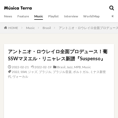
News
Feature
Music
Playlist
Interview
World Map
HOME
Music
Brasil
アントニオ・ロウレイロ全面プロデュース！
アントニオ・ロウレイロ全面プロデュース！葡
SSWマヌエル・リニャレス新譜『Suspenso』
2022-02-21
2022-02-19
Brasil
,
Jazz
,
MPB
,
Music
2022
,
SSW
,
ジャズ
,
ブラジル
,
ブラジル音楽
,
ポルトガル
,
ミナス新世
代
,
ヴォーカル