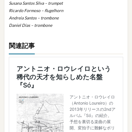
Susana Santos Silva – trumpet
Ricardo Formoso – flugelhorn
Andreia Santos – trombone
Daniel Dias – trombone
関連記事