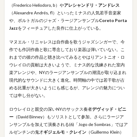
（Frederico Heliodoro, b）や
アレシャンドリ・アンドレス
（Alexandre Andrés, fl）といったミナスの人気若手音楽家
や、ポルトガルのジャズ・ラージアンサンブル
Coreto Porta
Jazz
をフィーチュアした良作に仕上がっている。
マヌエル・リニャレスは自作曲を歌うジャズシンガーで、今
作でも作詞作曲と歌に専念しており楽器は弾いていない。こ
れまでの彼の作品と聴き比べてみるとやはりアントニオ・ロ
ウレイロの貢献は大きいようで、ミナス的な洗練された室内
楽アレンジや、NYのラージアンサンブルの潮流が取り込まれ
現代的なサウンドに大きく進化。時間軸の中では若干歌が占
める比重が大きいようにも感じるが、アレンジの魅力につい
ては申し分がない。
ロウレイロと親交の深いNYのサックス奏者
デヴィッド・ビニ
ー
（David Binney）もソリストとして参加。さらにラージア
ンサンブルを加えて演奏される(6)「Jogo de Sombras」ではア
ルゼンチンの鬼才
ギジェルモ・クレイン
（Guillermo Klein）