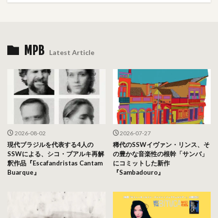
MPB
Latest Article
2026-08-02
2026-07-27
現代ブラジルを代表する4人の
稀代のSSWイヴァン・リンス、そ
SSWによる、シコ・ブアルキ再解
の豊かな音楽性の根幹「サンバ」
釈作品『Escafandristas Cantam
にコミットした新作
Buarque』
『Sambadouro』