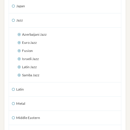
Japan
Jazz
Azerbaijani Jazz
Euro Jazz
Fusion
Israeli Jazz
Latin Jazz
Samba Jazz
Latin
Metal
Middle Eastern