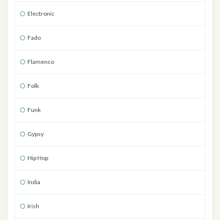
Electronic
Fado
Flamenco
Folk
Funk
Gypsy
Hip Hop
India
Irish